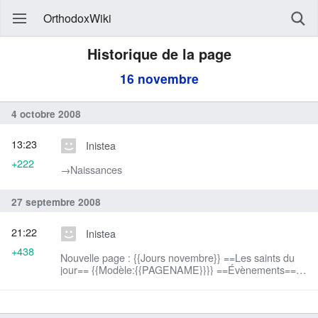
OrthodoxWiki
Historique de la page
16 novembre
4 octobre 2008
13:23
Inistea
+222
→‎Naissances
27 septembre 2008
21:22
Inistea
+438
Nouvelle page : {{Jours novembre}} ==Les saints du
jour== {{Modèle:{{PAGENAME}}}} ==Évènements==
==Naissances== ==Décès== ==Fêtes (liées à la vie
des orthodoxes)== ==Synaxaire== *calend...