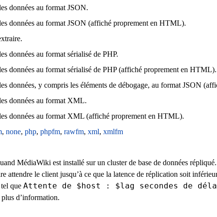
 les données au format JSON.
 les données au format JSON (affiché proprement en HTML).
xtraire.
 les données au format sérialisé de PHP.
 les données au format sérialisé de PHP (affiché proprement en HTML).
 les données, y compris les éléments de débogage, au format JSON (a
 les données au format XML.
 les données au format XML (affiché proprement en HTML).
m
,
none
,
php
,
phpfm
,
rawfm
,
xml
,
xmlfm
quand MédiaWiki est installé sur un cluster de base de données répliqué
ire attendre le client jusqu’à ce que la latence de réplication soit inféri
Attente de $host : $lag secondes de déla
 tel que
plus d’information.