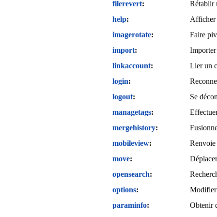
filerevert
Rétablir
help
Afficher 
imagerotate
Faire pi
import
Importer
linkaccount
Lier un c
login
Reconnec
logout
Se décon
managetags
Effectuer
mergehistory
Fusionne
mobileview
Renvoie 
move
Déplacer
opensearch
Recherch
options
Modifier 
paraminfo
Obtenir 