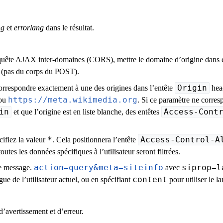
ng
et
errorlang
dans le résultat.
quête AJAX inter-domaines (CORS), mettre le domaine d’origine dans ce pa
te (pas du corps du POST).
Origin
 correspondre exactement à une des origines dans l’entête
head
https://meta.wikimedia.org
ou
. Si ce paramètre ne corres
in
Access-Cont
et que l’origine est en liste blanche, des entêtes
*
Access-Control-A
cifiez la valeur
. Cela positionnera l’entête
toutes les données spécifiques à l’utilisateur seront filtrées.
action=query&meta=siteinfo
siprop=l
de message.
avec
content
gue de l’utilisateur actuel, ou en spécifiant
pour utiliser le 
 d’avertissement et d’erreur.