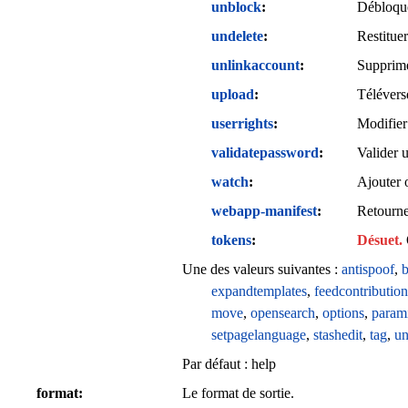
unblock
Débloquer
undelete
Restitue
unlinkaccount
Supprimer
upload
Téléverse
userrights
Modifier
validatepassword
Valider 
watch
Ajouter o
webapp-manifest
Retourne
tokens
Désuet.
Une des valeurs suivantes :
antispoof
,
b
expandtemplates
,
feedcontribution
move
,
opensearch
,
options
,
param
setpagelanguage
,
stashedit
,
tag
,
un
Par défaut :
help
format
Le format de sortie.