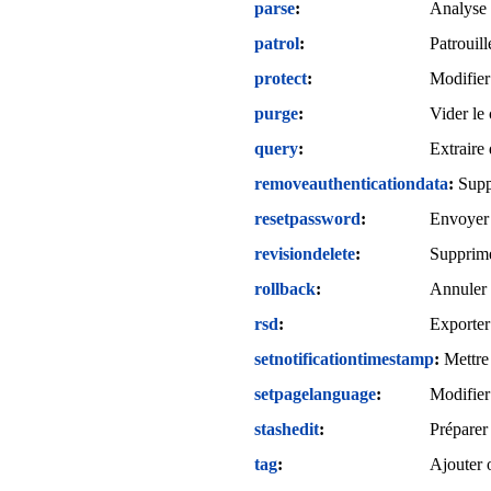
parse
Analyse l
patrol
Patrouil
protect
Modifier
purge
Vider le 
query
Extraire
removeauthenticationdata
Supp
resetpassword
Envoyer u
revisiondelete
Supprimer
rollback
Annuler 
rsd
Exporter
setnotificationtimestamp
Mettre 
setpagelanguage
Modifier
stashedit
Préparer
tag
Ajouter 