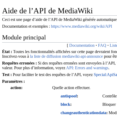
Aide de l’API de MediaWiki
Ceci est une page d’aide de l’API de MediaWiki générée automatiqu
Documentation et exemples :
https://www.mediawiki.org/wiki/API
Module principal
Documentation
FAQ
List
État :
Toutes les fonctionnalités affichées sur cette page devraient f
Inscrivez-vous à
la liste de diffusion mediawiki-api-announce
pour êtr
Requêtes erronées :
Si des requêtes erronées sont envoyées à l’API,
valeur. Pour plus d’information, voyez
API: Errors and warnings
.
Test :
Pour faciliter le test des requêtes de l’API, voyez
Special:ApiS
Paramètres :
action
Quelle action effectuer.
antispoof
Contrôle
block
Bloquer u
changeauthenticationdata
Modif