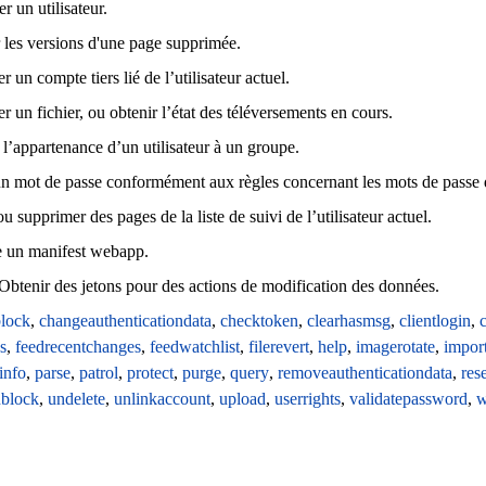
 un utilisateur.
r les versions d'une page supprimée.
 un compte tiers lié de l’utilisateur actuel.
r un fichier, ou obtenir l’état des téléversements en cours.
 l’appartenance d’un utilisateur à un groupe.
un mot de passe conformément aux règles concernant les mots de passe 
u supprimer des pages de la liste de suivi de l’utilisateur actuel.
 un manifest webapp.
Obtenir des jetons pour des actions de modification des données.
lock
,
changeauthenticationdata
,
checktoken
,
clearhasmsg
,
clientlogin
,
s
,
feedrecentchanges
,
feedwatchlist
,
filerevert
,
help
,
imagerotate
,
impor
info
,
parse
,
patrol
,
protect
,
purge
,
query
,
removeauthenticationdata
,
res
block
,
undelete
,
unlinkaccount
,
upload
,
userrights
,
validatepassword
,
w