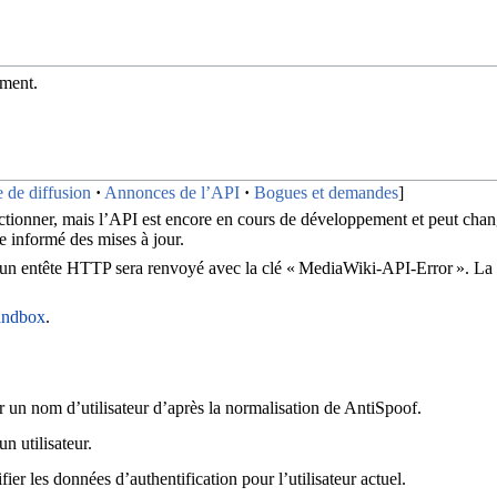
ement.
e de diffusion
Annonces de l’API
Bogues et demandes
onctionner, mais l’API est encore en cours de développement et peut cha
e informé des mises à jour.
 un entête HTTP sera renvoyé avec la clé « MediaWiki-API-Error ». La v
andbox
.
r un nom d’utilisateur d’après la normalisation de AntiSpoof.
n utilisateur.
ier les données d’authentification pour l’utilisateur actuel.