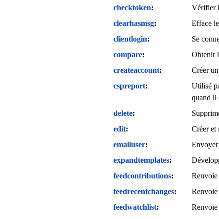
checktoken
Vérifier 
clearhasmsg
Efface l
clientlogin
Se connec
compare
Obtenir 
createaccount
Créer un
cspreport
Utilisé p
quand il
delete
Supprime
edit
Créer et 
emailuser
Envoyer u
expandtemplates
Développ
feedcontributions
Renvoie l
feedrecentchanges
Renvoie 
feedwatchlist
Renvoie u