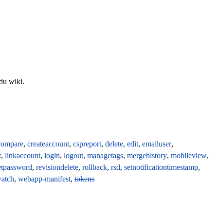
du wiki.
compare
,
createaccount
,
cspreport
,
delete
,
edit
,
emailuser
,
t
,
linkaccount
,
login
,
logout
,
managetags
,
mergehistory
,
mobileview
,
etpassword
,
revisiondelete
,
rollback
,
rsd
,
setnotificationtimestamp
,
atch
,
webapp-manifest
,
tokens