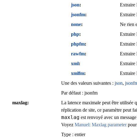
json
Extraire
jsonfm
Extraire
none
Ne rien e
php
Extraire
phpfm
Extraire
rawfm
Extraire
xml
Extraire
xmlfm
Extraire
Une des valeurs suivantes :
json
,
jsonf
Par défaut :
jsonfm
maxlag
La latence maximale peut être utilisée 
réplication de site, ce paramètre peut fa
maxlag
est renvoyé avec un message
Voyez
Manuel: Maxlag parameter
pour 
Type : entier