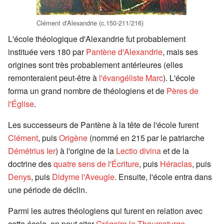
Clément d'Alexandrie (c.150-211/216)
L'école théologique d'Alexandrie fut probablement
instituée vers 180 par
Pantène d'Alexandrie
, mais ses
origines sont très probablement antérieures (elles
remonteraient peut-être à
l'évangéliste Marc
). L'école
forma un grand nombre de théologiens et de
Pères de
l'Église
.
Les successeurs de Pantène à la tête de l'école furent
Clément
, puis
Origène
(nommé en 215 par le patriarche
Démétrius Ier
) à l'origine de la
Lectio divina
et de la
doctrine des
quatre sens de l'Écriture
, puis
Héraclas
, puis
Denys
, puis
Didyme l'Aveugle
. Ensuite, l'école entra dans
une période de déclin.
Parmi les autres théologiens qui furent en relation avec
cette école, on peut citer
Grégoire le Thaumaturge
,