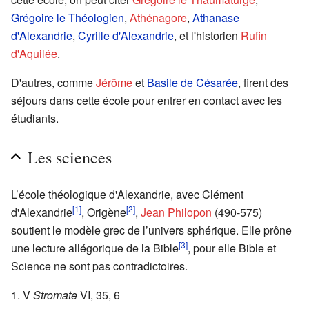
Grégoire le Théologien
,
Athénagore
,
Athanase
d'Alexandrie
,
Cyrille d'Alexandrie
, et l'historien
Rufin
d'Aquilée
.
D'autres, comme
Jérôme
et
Basile de Césarée
, firent des
séjours dans cette école pour entrer en contact avec les
étudiants.
Les sciences
L’école théologique d'Alexandrie, avec Clément
[1]
[2]
d'Alexandrie
, Origène
,
Jean Philopon
(490-575)
soutient le modèle grec de l’univers sphérique. Elle prône
[3]
une lecture allégorique de la Bible
, pour elle Bible et
Science ne sont pas contradictoires.
V
Stromate
VI, 35, 6