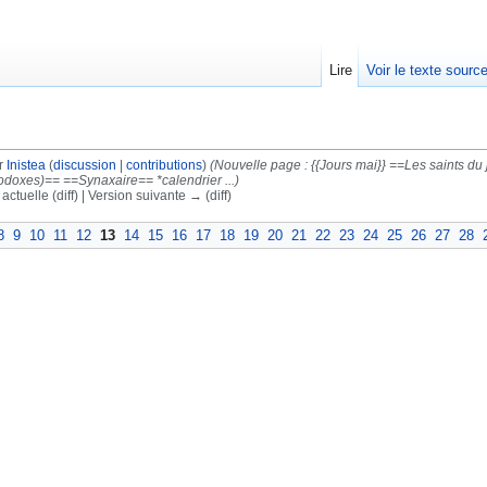
Lire
Voir le texte sourc
ar
Inistea
(
discussion
|
contributions
)
(Nouvelle page : {{Jours mai}} ==Les saints
odoxes)== ==Synaxaire== *calendrier ...)
actuelle (diff) | Version suivante → (diff)
8
9
10
11
12
13
14
15
16
17
18
19
20
21
22
23
24
25
26
27
28