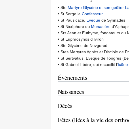
• Ste
Martyre
Glycérie et son geôlier L
• St Serge le
Confesseur
• St Pausicace,
Evêque
de Synnades
• St Nicéphore du
Monastère
d'Alphaps
• Sts Jean et Euthyme, fondateurs du 
• St Euphrosynos d'Iviron
• Ste Glycérie de Novgorod
• Stes Martyres Agnès et Disciole de Po
• St Sertvatius, Evêque de Tongres (Be
• St Gabriel l'Ibère, qui recueillit l'
Icône
Évènements
Naissances
Décès
Fêtes (liées à la vie des orth