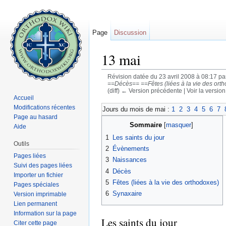
Page
Discussion
13 mai
Révision datée du 23 avril 2008 à 08:17 p
==Décès== ==Fêtes (liées à la vie des orth
(diff) ← Version précédente | Voir la version 
Accueil
Aller à :
navigation
,
rechercher
Modifications récentes
Jours du mois de mai :
1
2
3
4
5
6
7
Page au hasard
Sommaire
[
masquer
]
Aide
1
Les saints du jour
Outils
2
Évènements
Pages liées
3
Naissances
Suivi des pages liées
4
Décès
Importer un fichier
5
Fêtes (liées à la vie des orthodoxes)
Pages spéciales
6
Synaxaire
Version imprimable
Lien permanent
Information sur la page
Les saints du jour
Citer cette page