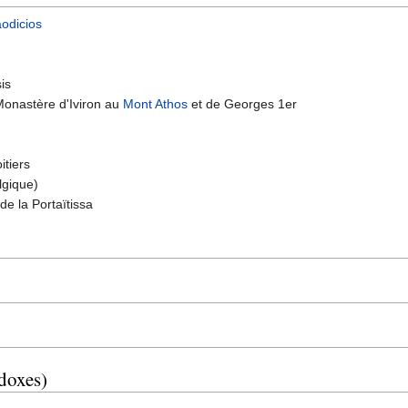
aodicios
is
Monastère d'Iviron au
Mont Athos
et de Georges 1er
itiers
lgique)
de la Portaïtissa
odoxes)