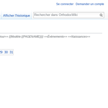
Se connecter
Demander un compte
Rechercher
e
Afficher l’historique
 du jour== {{Modèle:{{PAGENAME}}}} ==Évènements== ==Naissances==
29
30
31