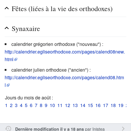
Fêtes (liées à la vie des orthodoxes)
Synaxaire
calendrier grégorien orthodoxe ("nouveau") :
http://calendrier.egliseorthodoxe.com/pages/calend08new.
html
calendrier julien orthodoxe ("ancien") :
http://calendrier.egliseorthodoxe.com/pages/calend08.htm
l
Jours du mois de août :
1
2
3
4
5
6
7
8
9
10
11
12
13
14
15
16
17
18
19
20
par
Inistea
Dernière modification il y a 18 ans