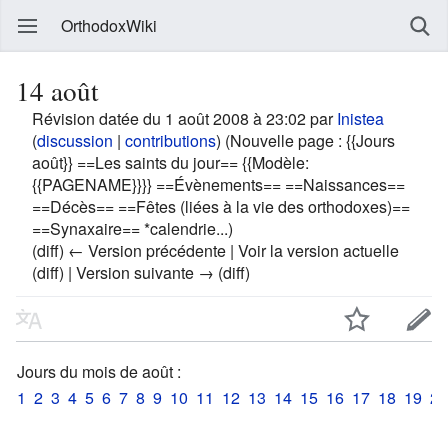
OrthodoxWiki
14 août
Révision datée du 1 août 2008 à 23:02 par
Inistea
(
discussion
|
contributions
)
(Nouvelle page : {{Jours
août}} ==Les saints du jour== {{Modèle:
{{PAGENAME}}}} ==Évènements== ==Naissances==
==Décès== ==Fêtes (liées à la vie des orthodoxes)==
==Synaxaire== *calendrie...)
(diff) ← Version précédente | Voir la version actuelle
(diff) | Version suivante → (diff)
Jours du mois de août :
1
2
3
4
5
6
7
8
9
10
11
12
13
14
15
16
17
18
19
20