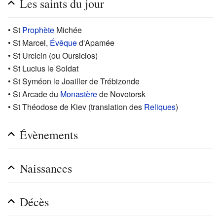
Les saints du jour
• St
Prophète
Michée
• St Marcel,
Évêque
d'Apamée
• St Urcicin (ou Oursicios)
• St Lucius le Soldat
• St Syméon le Joailler de Trébizonde
• St Arcade du
Monastère
de Novotorsk
• St Théodose de Kiev (translation des
Reliques
)
Évènements
Naissances
Décès