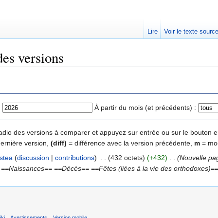
Lire
Voir le texte sourc
des versions
:
À partir du mois (et précédents) :
 radio des versions à comparer et appuyez sur entrée ou sur le bouton e
dernière version,
(diff)
= différence avec la version précédente,
m
= mod
istea
(
discussion
|
contributions
)
‎
. .
(432 octets)
(+432)
‎
. .
(Nouvelle pag
Naissances== ==Décès== ==Fêtes (liées à la vie des orthodoxes)== =
ki
Avertissements
Version mobile