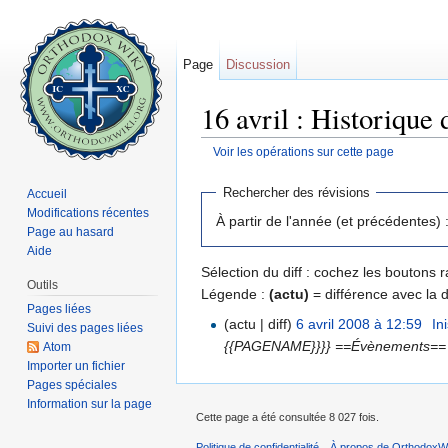
Page
Discussion
16 avril : Historique 
Voir les opérations sur cette page
Aller à :
navigation
,
rechercher
Rechercher des révisions
Accueil
Modifications récentes
À partir de l'année (et précédentes) 
Page au hasard
Aide
Sélection du diff : cochez les boutons
Outils
Légende :
(actu)
= différence avec la 
Pages liées
(actu | diff)
6 avril 2008 à 12:59
‎
In
Suivi des pages liées
{{PAGENAME}}}} ==Évènements== ==
Atom
Importer un fichier
Pages spéciales
Information sur la page
Cette page a été consultée 8 027 fois.
Politique de confidentialité
À propos de OrthodoxWi