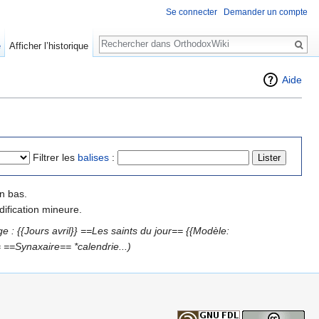
Se connecter
Demander un compte
Rechercher
e
Afficher l’historique
Aide
Filtrer les
balises
:
n bas.
ification mineure.
e : {{Jours avril}} ==Les saints du jour== {{Modèle:
=Synaxaire== *calendrie...)