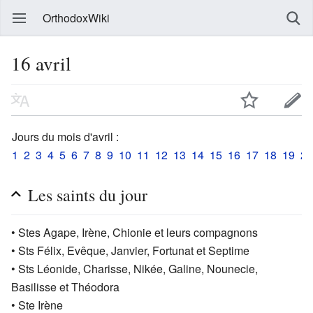
OrthodoxWiki
16 avril
Jours du mois d'avril :
1
2
3
4
5
6
7
8
9
10
11
12
13
14
15
16
17
18
19
20
Les saints du jour
• Stes Agape, Irène, Chionie et leurs compagnons
• Sts Félix, Evêque, Janvier, Fortunat et Septime
• Sts Léonide, Charisse, Nikée, Galine, Nounecie,
Basilisse et Théodora
• Ste Irène