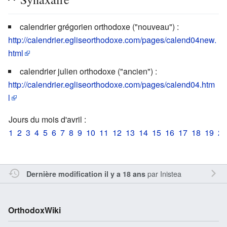
calendrier grégorien orthodoxe ("nouveau") :
http://calendrier.egliseorthodoxe.com/pages/calend04new.
html
calendrier julien orthodoxe ("ancien") :
http://calendrier.egliseorthodoxe.com/pages/calend04.htm
l
Jours du mois d'avril :
1
2
3
4
5
6
7
8
9
10
11
12
13
14
15
16
17
18
19
20
par
Inistea
Dernière modification il y a 18 ans
OrthodoxWiki