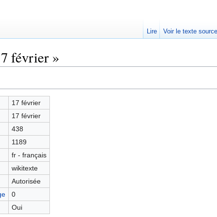
Lire
Voir le texte sourc
7 février »
17 février
17 février
438
1189
fr - français
wikitexte
Autorisée
ge
0
Oui