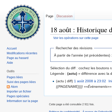
Page
Discussion
18 août : Historique 
Voir les opérations sur cette page
Aller à :
navigation
,
rechercher
Rechercher des révisions
Accueil
Modifications récentes
À partir de l'année (et précédentes) 
Page au hasard
Aide
Sélection du diff : cochez les boutons
Outils
Légende :
(actu)
= différence avec la 
Pages liées
(actu | diff)
1 août 2008 à 23:02
‎
In
Suivi des pages liées
{{PAGENAME}}}} ==Évènements== ==
Atom
Importer un fichier
Pages spéciales
Information sur la page
Cette page a été consultée 2 911 fois.
Politique de confidentialité
À propos de OrthodoxWi