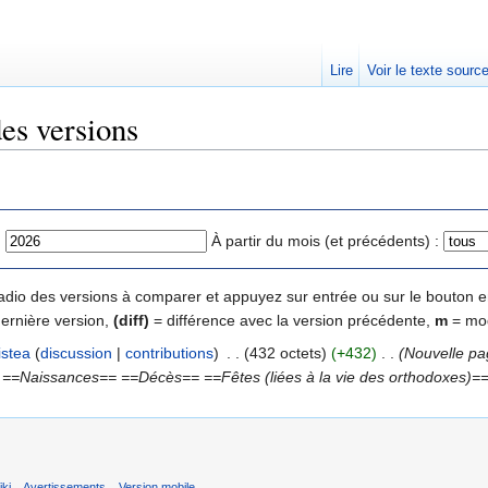
Lire
Voir le texte sourc
des versions
:
À partir du mois (et précédents) :
 radio des versions à comparer et appuyez sur entrée ou sur le bouton e
dernière version,
(diff)
= différence avec la version précédente,
m
= mod
istea
(
discussion
|
contributions
)
‎
. .
(432 octets)
(+432)
‎
. .
(Nouvelle pa
Naissances== ==Décès== ==Fêtes (liées à la vie des orthodoxes)== =
ki
Avertissements
Version mobile