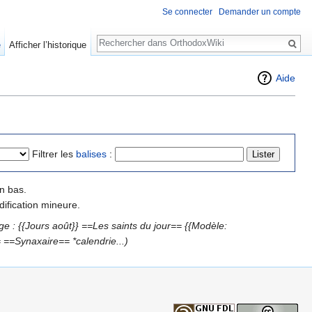
Se connecter
Demander un compte
Rechercher
e
Afficher l’historique
Aide
Filtrer les
balises
:
n bas.
ification mineure.
ge : {{Jours août}} ==Les saints du jour== {{Modèle:
=Synaxaire== *calendrie...)