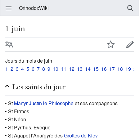
OrthodoxWiki
1 juin
Jours du mois de juin :
1
2
3
4
5
6
7
8
9
10
11
12
13
14
15
16
17
18
19
20
Les saints du jour
• St
Martyr
Justin le Philosophe
et ses compagnons
• St Firmos
• St Néon
• St Pyrrhus, Evêque
• St Agapet l'Anargyre des
Grottes de Kiev