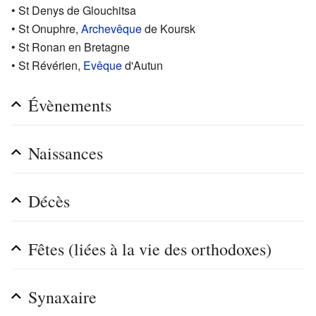
• St Denys de Glouchitsa
• St Onuphre,
Archevêque
de Koursk
• St Ronan en Bretagne
• St Révérien,
Evêque
d'Autun
Évènements
Naissances
Décès
Fêtes (liées à la vie des orthodoxes)
Synaxaire