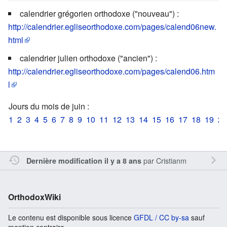
calendrier grégorien orthodoxe ("nouveau") :
http://calendrier.egliseorthodoxe.com/pages/calend06new.
html
calendrier julien orthodoxe ("ancien") :
http://calendrier.egliseorthodoxe.com/pages/calend06.htm
l
Jours du mois de juin :
1
2
3
4
5
6
7
8
9
10
11
12
13
14
15
16
17
18
19
20
par
Cristianm
Dernière modification il y a 8 ans
OrthodoxWiki
Le contenu est disponible sous licence
GFDL / CC by-sa
sauf
mention contraire.