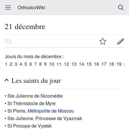
OrthodoxWiki
21 décembre
Jours du mois de décembre :
1
2
3
4
5
6
7
8
9
10
11
12
13
14
15
16
17
18
19
20
Les saints du jour
• Ste Julienne de Nicomédie
• St Thémistocle de Myre
• St Pierre,
Métropolite
de
Moscou
• Ste Julienne, Princesse de Vyazmsk
• St Procope de Vyatsk