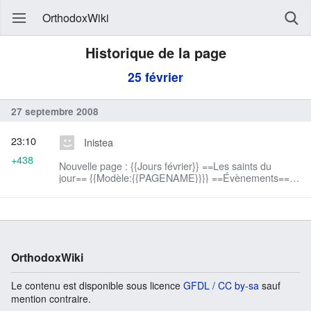
OrthodoxWiki
Historique de la page
25 février
27 septembre 2008
23:10
Inistea
+438
Nouvelle page : {{Jours février}} ==Les saints du
jour== {{Modèle:{{PAGENAME}}}} ==Évènements==
==Naissances== ==Décès== ==Fêtes (liées à la vie
des orthodoxes)== ==Synaxaire== *calend...
OrthodoxWiki
Le contenu est disponible sous licence
GFDL / CC by-sa
sauf
mention contraire.