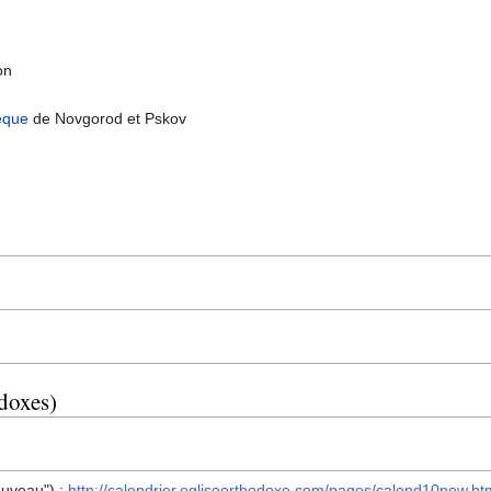
on
êque
de Novgorod et Pskov
odoxes)
ouveau") :
http://calendrier.egliseorthodoxe.com/pages/calend10new.ht