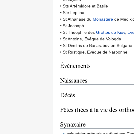
• Sts Artémidore et Basile
• Ste Leptina
• St Athanase du
Monastère
de Médiki
• St Joasaph
• St Théophile des
Grottes de Kiev
,
Év
• St Antoine, Évêque de Vologda
• St Dimitris de Basarabov en Bulgarie
• St Rustique, Évêque de Narbonne
Évènements
Naissances
Décès
Fêtes (liées à la vie des orth
Synaxaire
calendrier grégorien orthodoxe ("n