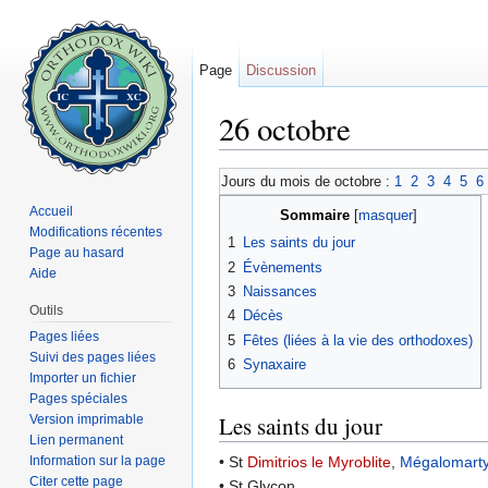
Page
Discussion
26 octobre
Aller à :
navigation
,
rechercher
Jours du mois de octobre :
1
2
3
4
5
6
Accueil
Sommaire
[
masquer
]
Modifications récentes
1
Les saints du jour
Page au hasard
2
Évènements
Aide
3
Naissances
Outils
4
Décès
Pages liées
5
Fêtes (liées à la vie des orthodoxes)
Suivi des pages liées
6
Synaxaire
Importer un fichier
Pages spéciales
Les saints du jour
Version imprimable
Lien permanent
Information sur la page
• St
Dimitrios le Myroblite
,
Mégalomarty
Citer cette page
• St Glycon