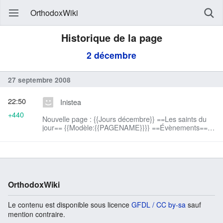
OrthodoxWiki
Historique de la page
2 décembre
27 septembre 2008
22:50
Inistea
+440
Nouvelle page : {{Jours décembre}} ==Les saints du
jour== {{Modèle:{{PAGENAME}}}} ==Évènements==
==Naissances== ==Décès== ==Fêtes (liées à la vie
des orthodoxes)== ==Synaxaire== *calen...
OrthodoxWiki
Le contenu est disponible sous licence
GFDL / CC by-sa
sauf
mention contraire.