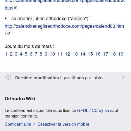
http://calendrier.egliseorthodoxe.com/pages/calend03new.
html
calendrier julien orthodoxe ("ancien") :
http://calendrier.egliseorthodoxe.com/pages/calend03.htm
l
Jours du mois de mars :
1
2
3
4
5
6
7
8
9
10
11
12
13
14
15
16
17
18
19
20
par
Inistea
Dernière modification il y a 18 ans
OrthodoxWiki
Le contenu est disponible sous licence
GFDL / CC by-sa
sauf
mention contraire.
Confidentialité
Désactiver la version mobile