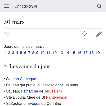
OrthodoxWiki
30 mars
Jours du mois de mars :
1
2
3
4
5
6
7
8
9
10
11
12
13
14
15
16
17
18
19
20
Les saints du jour
• St
Jean Climaque
• St Jean qui pratiqua l'
ascèse
dans un puits
• St Jean,
Patriarche
de
Jérusalem
• Ste Eubula, Mère de St
Pantéléimon
• St Zacharie,
Evêque
de Corinthe