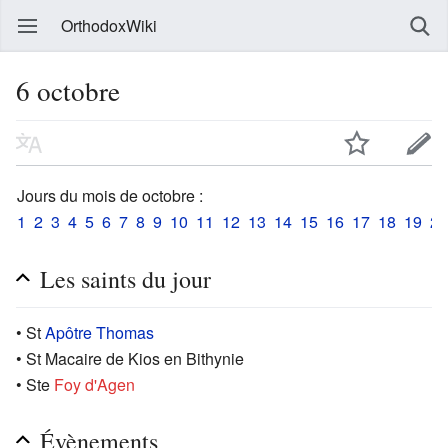
OrthodoxWiki
6 octobre
Jours du mois de octobre :
1
2
3
4
5
6
7
8
9
10
11
12
13
14
15
16
17
18
19
20
Les saints du jour
• St
Apôtre Thomas
• St Macaire de Kios en Bithynie
• Ste
Foy d'Agen
Évènements