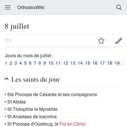
OrthodoxWiki
8 juillet
Jours du mois de juillet :
1
2
3
4
5
6
7
8
9
10
11
12
13
14
15
16
17
18
19
20
Les saints du jour
• Sts Procope de Césarée et ses compagnons
• St Abdas
• St Théophile le Myroblite
• St Anastase de Ioannina
• St Procope d'Oustioug, le
Fol en Christ