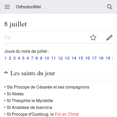
OrthodoxWiki
8 juillet
Jours du mois de juillet :
1
2
3
4
5
6
7
8
9
10
11
12
13
14
15
16
17
18
19
20
Les saints du jour
• Sts Procope de Césarée et ses compagnons
• St Abdas
• St Théophile le Myroblite
• St Anastase de Ioannina
• St Procope d'Oustioug, le
Fol en Christ