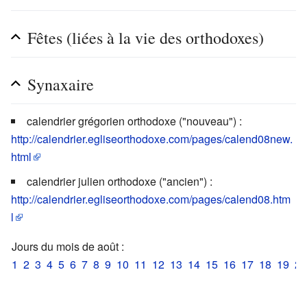
Fêtes (liées à la vie des orthodoxes)
Synaxaire
calendrier grégorien orthodoxe ("nouveau") :
http://calendrier.egliseorthodoxe.com/pages/calend08new.
html
calendrier julien orthodoxe ("ancien") :
http://calendrier.egliseorthodoxe.com/pages/calend08.htm
l
Jours du mois de août :
1
2
3
4
5
6
7
8
9
10
11
12
13
14
15
16
17
18
19
20