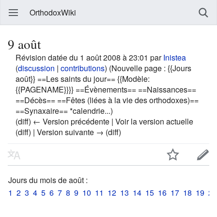
OrthodoxWiki
9 août
Révision datée du 1 août 2008 à 23:01 par
Inistea
(
discussion
|
contributions
)
(Nouvelle page : {{Jours
août}} ==Les saints du jour== {{Modèle:
{{PAGENAME}}}} ==Évènements== ==Naissances==
==Décès== ==Fêtes (liées à la vie des orthodoxes)==
==Synaxaire== *calendrie...)
(diff) ← Version précédente | Voir la version actuelle
(diff) | Version suivante → (diff)
Jours du mois de août :
1
2
3
4
5
6
7
8
9
10
11
12
13
14
15
16
17
18
19
20