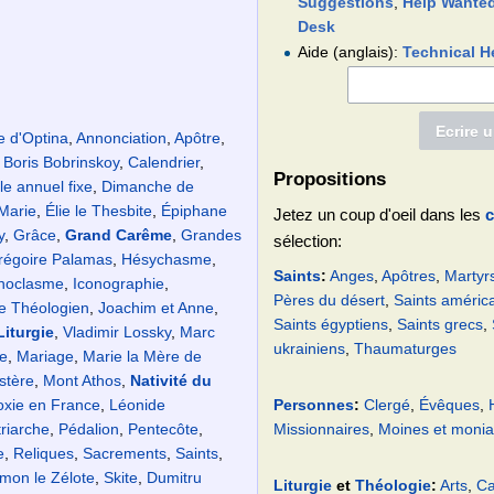
Suggestions
,
Help Wante
Desk
Aide (anglais):
Technical H
 d'Optina
,
Annonciation
,
Apôtre
,
,
Boris Bobrinskoy
,
Calendrier
,
Propositions
le annuel fixe
,
Dimanche de
 Marie
,
Élie le Thesbite
,
Épiphane
Jetez un coup d'oeil dans les
c
y
,
Grâce
,
Grand Carême
,
Grandes
sélection:
régoire Palamas
,
Hésychasme
,
Saints
:
Anges
,
Apôtres
,
Martyr
noclasme
,
Iconographie
,
Pères du désert
,
Saints améric
e Théologien
,
Joachim et Anne
,
Saints égyptiens
,
Saints grecs
,
Liturgie
,
Vladimir Lossky
,
Marc
ukrainiens
,
Thaumaturges
e
,
Mariage
,
Marie la Mère de
stère
,
Mont Athos
,
Nativité du
oxie en France
,
Léonide
Personnes
:
Clergé
,
Évêques
,
riarche
,
Pédalion
,
Pentecôte
,
Missionnaires
,
Moines et monia
e
,
Reliques
,
Sacrements
,
Saints
,
mon le Zélote‎
,
Skite
,
Dumitru
Liturgie
et
Théologie
:
Arts
,
Ca