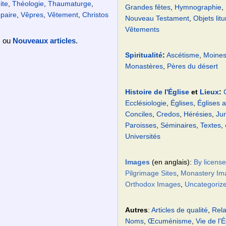
ite
,
Théologie
,
Thaumaturge
,
Grandes fêtes
,
Hymnographie
,
paire
,
Vêpres
,
Vêtement
,
Christos
Nouveau Testament
,
Objets lit
Vêtements
, ou
Nouveaux articles
.
Spiritualité
:
Ascétisme
,
Moines
Monastères
,
Pères du désert
Histoire de l'Église
et
Lieux
:
Ecclésiologie
,
Églises
,
Églises 
Conciles
,
Credos
,
Hérésies
,
Jur
Paroisses
,
Séminaires
,
Textes
,
Universités
Images
(en anglais):
By license
Pilgrimage Sites
,
Monastery Im
Orthodox Images
,
Uncategoriz
Autres
:
Articles de qualité
,
Rela
Noms
,
Œcuménisme
,
Vie de l'É