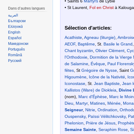
• Saints 6
Martyrs
de Lybie
• St Laurent,
Fol en Christ
à Kalouga
Dans d’autres langues
العربية
Български
Ελληνικά
Sélection d'articles:
English
Acathiste
,
Agneau (liturgie)
,
Ambroise
Español
AEOF
,
Baptême
, St.
Basile le Grand
Македонски
Português
Chant byzantin
,
Olivier Clément
,
Cyc
Română
l'Orthodoxie
,
Dormition de la Vierge
Русский
de Salamine
,
Évêque
,
Paul Florensk
fêtes
, St
Grégoire de Nysse
, Saint
G
Higoumène
,
Icône de la Nativité
,
Ico
Iconostase
, St.
Jean Baptiste
,
Jean l
Kallistos (Ware) de Diokleia
,
Divine 
(nom),
Marc d'Éphèse
,
Marc le Moin
Dieu
,
Martyr
,
Matines
,
Ménée
,
Mona
Seigneur
,
Nitrie
,
Ordination
,
Orthod
Ouspensky
,
Païssi Vélitchkovsky
,
Pat
Phelonion
,
Prière de Jésus
,
Prophèt
Semaine Sainte
,
Seraphim Rose
,
Si