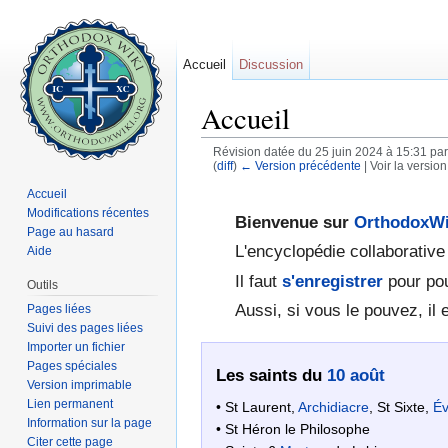
Accueil
Discussion
Accueil
Révision datée du 25 juin 2024 à 15:31 pa
(
diff
)
← Version précédente
| Voir la version
Aller à :
navigation
,
rechercher
Accueil
Modifications récentes
Bienvenue sur
OrthodoxWi
Page au hasard
L'encyclopédie collaborativ
Aide
Il faut
s'enregistrer
pour pou
Outils
Aussi, si vous le pouvez, il e
Pages liées
Suivi des pages liées
Importer un fichier
Pages spéciales
Les saints du
10 août
Version imprimable
Lien permanent
• St Laurent,
Archidiacre
, St Sixte,
É
Information sur la page
• St Héron le Philosophe
Citer cette page