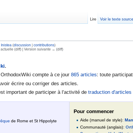
Lire
Voir le texte sourc
r
Inistea
(
discussion
|
contributions
)
 actuelle (diff) | Version suivante → (diff)
ki
.
e OrthodoxWiki compte à ce jour
865
articles
: toute participa
voir écrire ou corriger des articles.
st important de participer à l'activité de
traduction d'articles
Pour commencer
Aide (manuel de style):
Man
vêque
de Rome et St Hippolyte
Communauté (anglais):
Ort