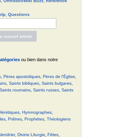
d
,
OrthodoxWiki Buzz
,
Reference
elp
,
Questions
atégories
ou bien dans notre
s
,
Pères apostoliques
,
Pères de l'Église
,
ains
,
Saints bibliques
,
Saints bulgares
,
Saints roumains
,
Saints russes
,
Saints
Hérétiques
,
Hymnographes
,
les
,
Prêtres
,
Prophètes
,
Théologiens
lendrier
,
Divine Liturgie
,
Fêtes
,