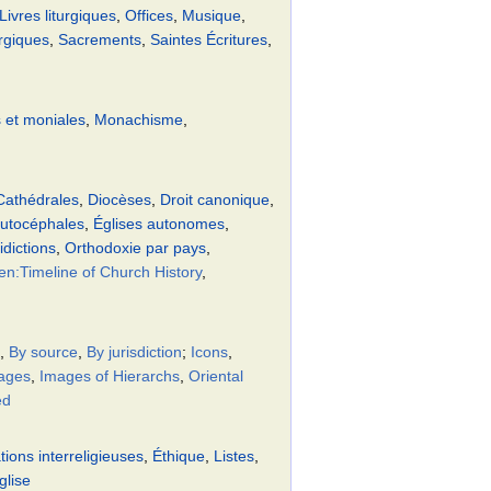
Livres liturgiques
,
Offices
,
Musique
,
urgiques
,
Sacrements
,
Saintes Écritures
,
 et moniales
,
Monachisme
,
Cathédrales
,
Diocèses
,
Droit canonique
,
autocéphales
,
Églises autonomes
,
idictions
,
Orthodoxie par pays
,
en:Timeline of Church History
,
,
By source
,
By jurisdiction
;
Icons
,
ages
,
Images of Hierarchs
,
Oriental
ed
tions interreligieuses
,
Éthique
,
Listes
,
glise