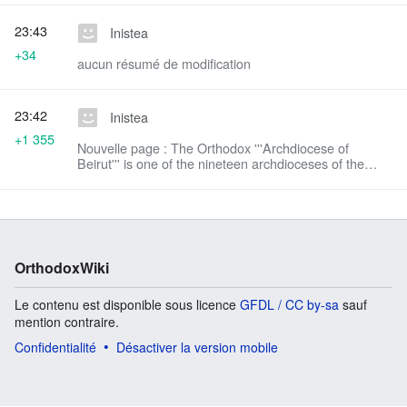
23:43
Inistea
+34
aucun résumé de modification
23:42
Inistea
+1 355
Nouvelle page : The Orthodox '''Archdiocese of
Beirut''' is one of the nineteen archdioceses of the
Church of Antioch. The establishment of the
Archdiocese of Beirut is attributed by traditi...
OrthodoxWiki
Le contenu est disponible sous licence
GFDL / CC by-sa
sauf
mention contraire.
Confidentialité
Désactiver la version mobile