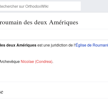
 roumain des deux Amériques
Suivre cette page
des deux Amériques
est une juridiction de l'
Église de Rouman
l'Archevêque
Nicolae (Condrea)
.
se