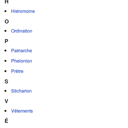
H
Hiéromoine
O
Ordination
P
Patriarche
Phelonion
Prêtre
S
Sticharion
V
Vêtements
É