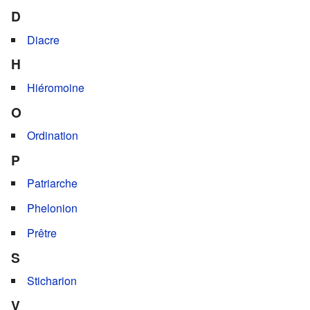
D
Diacre
H
Hiéromoine
O
Ordination
P
Patriarche
Phelonion
Prêtre
S
Sticharion
V