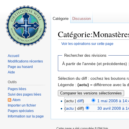
Catégorie
Discussion
Catégorie:Monastères
Voir les opérations sur cette page
Aller à :
navigation
,
rechercher
Rechercher des révisions
Accueil
Modifications récentes
À partir de l'année (et précédentes) 
Page au hasard
Aide
Sélection du diff : cochez les boutons
Outils
Légende :
(actu)
= différence avec la 
Pages liées
Suivi des pages liées
Atom
(actu |
diff
)
1 mai 2008 à 14:
Importer un fichier
(
actu
| diff)
30 avril 2008 à 1
Pages spéciales
Information sur la page
Cette page a été consultée 8 094 fois.