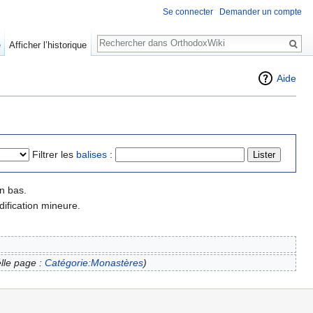
Se connecter
Demander un compte
Rechercher
e
Afficher l’historique
Aide
Filtrer les
balises
:
n bas.
ification mineure.
lle page :
Catégorie:Monastères
)