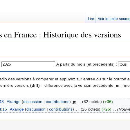
Lire
Voir le texte sourc
 en France : Historique des versions
:
À partir du mois (et précédents) :
 radio des versions à comparer et appuyez sur entrée ou sur le bouton e
dernière version,
(diff)
= différence avec la version précédente,
m
= mod
43
‎
Akarige
(
discussion
|
contributions
)
‎
m
. .
(62 octets)
(+36)
4:15
‎
Akarige
(
discussion
|
contributions
)
‎
. .
(26 octets)
(+26)
‎
. .
(Nouve