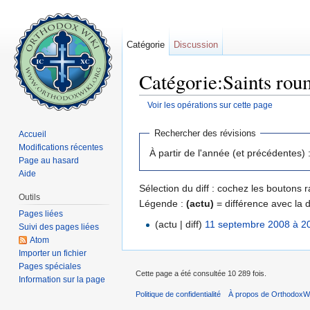
Catégorie
Discussion
Catégorie:Saints roum
Voir les opérations sur cette page
Aller à :
navigation
,
rechercher
Rechercher des révisions
Accueil
Modifications récentes
À partir de l'année (et précédentes) 
Page au hasard
Aide
Sélection du diff : cochez les boutons
Outils
Légende :
(actu)
= différence avec la 
Pages liées
(actu | diff)
11 septembre 2008 à 2
Suivi des pages liées
Atom
Importer un fichier
Pages spéciales
Cette page a été consultée 10 289 fois.
Information sur la page
Politique de confidentialité
À propos de OrthodoxWi