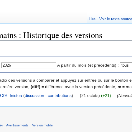
Lire
Voir le texte sourc
ains : Historique des versions
:
À partir du mois (et précédents) :
 radio des versions à comparer et appuyez sur entrée ou sur le bouton e
dernière version,
(diff)
= différence avec la version précédente,
m
= mod
0:39
‎
Inistea
(
discussion
|
contributions
)
‎
. .
(21 octets)
(+21)
‎
. .
(Nouvel
ki
Avertissements
Version mobile