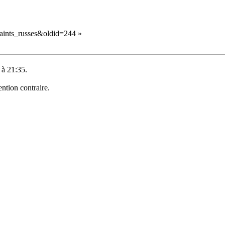
:Saints_russes&oldid=244
»
 à 21:35.
ntion contraire.