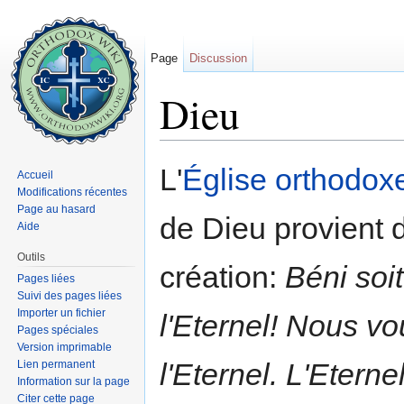
Page
Discussion
Dieu
Aller à :
navigation
,
rechercher
L'
Église orthodox
Accueil
Modifications récentes
Page au hasard
de Dieu provient d
Aide
Outils
création:
Béni soi
Pages liées
Suivi des pages liées
Importer un fichier
l'Eternel! Nous v
Pages spéciales
Version imprimable
l'Eternel. L'Eterne
Lien permanent
Information sur la page
Citer cette page