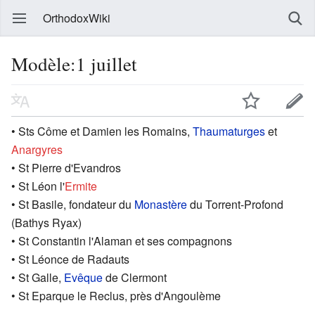
OrthodoxWiki
Modèle:1 juillet
• Sts Côme et Damien les Romains,
Thaumaturges
et
Anargyres
• St Pierre d'Evandros
• St Léon l'
Ermite
• St Basile, fondateur du
Monastère
du Torrent-Profond
(Bathys Ryax)
• St Constantin l'Alaman et ses compagnons
• St Léonce de Radauts
• St Galle,
Evêque
de Clermont
• St Eparque le Reclus, près d'Angoulème