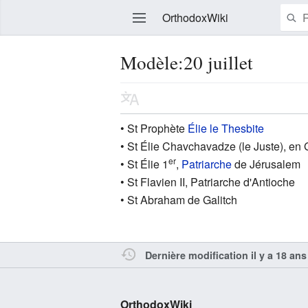
OrthodoxWiki
Modèle:20 juillet
Modifier
• St Prophète
Élie le Thesbite
• St Élie Chavchavadze (le Juste), en
er
• St Élie 1
,
Patriarche
de Jérusalem
• St Flavien II, Patriarche d'Antioche
• St Abraham de Galitch
Dernière modification il y a 18 ans
OrthodoxWiki