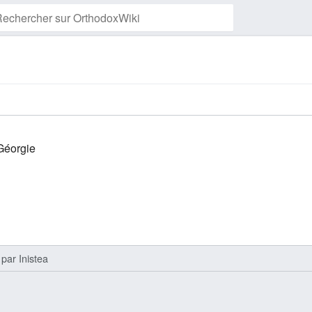
Suivre cette page
 Géorgie
par
Inistea