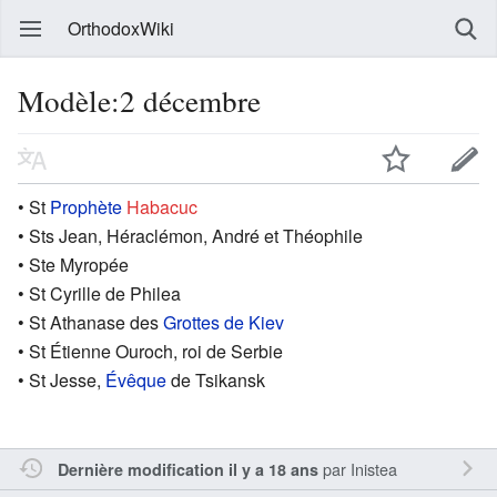
OrthodoxWiki
Modèle:2 décembre
• St
Prophète
Habacuc
• Sts Jean, Héraclémon, André et Théophile
• Ste Myropée
• St Cyrille de Philea
• St Athanase des
Grottes de Kiev
• St Étienne Ouroch, roi de Serbie
• St Jesse,
Évêque
de Tsikansk
par
Inistea
Dernière modification il y a 18 ans