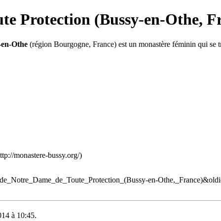
te Protection (Bussy-en-Othe, F
-en-Othe
(région Bourgogne, France) est un
monastère
féminin qui se tr
ère_de_Notre_Dame_de_Toute_Protection_(Bussy-en-Othe,_France)&old
014 à 10:45.