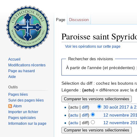
Page
Discussion
Paroisse saint Spyrid
Voir les opérations sur cette page
Aller à :
navigation
,
rechercher
Rechercher des révisions
Accueil
Modifications récentes
À partir de l'année (et précédentes) 
Page au hasard
Aide
Sélection du diff : cochez les boutons
Outils
Légende :
(actu)
= différence avec la 
Pages liées
Suivi des pages liées
Atom
(actu |
diff
)
30 août 2017 à 2
Importer un fichier
(
actu
|
diff
)
12 novembre 201
Pages spéciales
(
actu
| diff)
12 novembre 201
Information sur la page