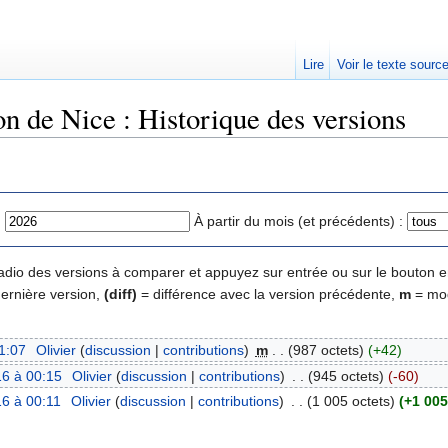
Lire
Voir le texte sourc
on de Nice : Historique des versions
:
À partir du mois (et précédents) :
 radio des versions à comparer et appuyez sur entrée ou sur le bouton e
dernière version,
(diff)
= différence avec la version précédente,
m
= mod
1:07
‎
Olivier
(
discussion
|
contributions
)
‎
m
. .
(987 octets)
(+42)
6 à 00:15
‎
Olivier
(
discussion
|
contributions
)
‎
. .
(945 octets)
(-60)
6 à 00:11
‎
Olivier
(
discussion
|
contributions
)
‎
. .
(1 005 octets)
(+1 005