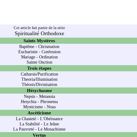
Cet article fait partie de la série
Spiritualité Orthodoxe
Saints Mystères
Baptême
-
Chrismation
Eucharistie
-
Confession
Mariage
-
Ordination
Sainte Onction
Trois étapes
Catharsis/Purification
Theoria/Illumination
Théosis/Divinisation
Hésychasme
Nepsis
-
Metanoia
Hesychia
-
Phronema
Mysticisme
-
Nous
Ascéticisme
La
Chasteté
- L'
Obéissance
La
Stabilité
- Le
Jeûne
La
Pauvreté
- Le
Monachisme
Vertus