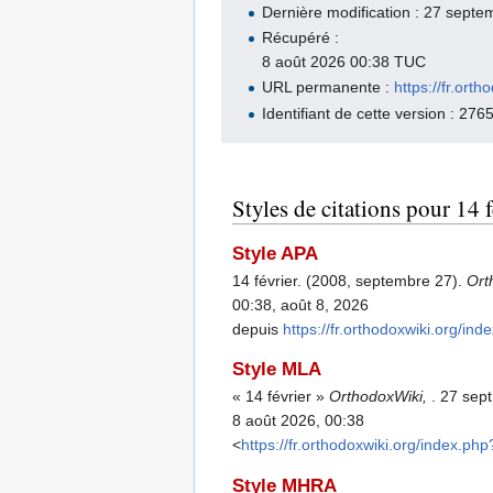
Dernière modification : 27 sept
Récupéré :
8 août 2026 00:38 TUC
URL permanente :
https://fr.or
Identifiant de cette version : 276
Styles de citations pour 14 f
Style APA
14 février. (2008, septembre 27).
Ort
00:38, août 8, 2026
depuis
https://fr.orthodoxwiki.org/i
Style MLA
« 14 février »
OrthodoxWiki,
. 27 sep
8 août 2026, 00:38
<
https://fr.orthodoxwiki.org/index.p
Style MHRA