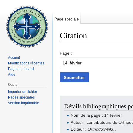
Page spéciale
Citation
Aller à :
navigation
,
rechercher
Page :
Accueil
Modifications récentes
Page au hasard
Aide
Soumettre
Outils
Importer un fichier
Pages spéciales
Version imprimable
Détails bibliographiques po
Nom de la page : 14 février
Auteur : contributeurs de Orthod
Éditeur :
OrthodoxWiki,
.