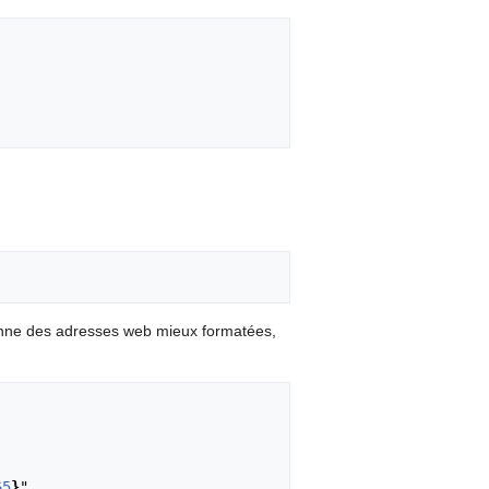
onne des adresses web mieux formatées,
65
}