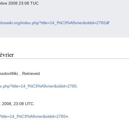
embre 2008 23:08 TUC
thodoxwiki.org/index.php?title=14_f%C3%A9vrier&oldid=2765
5
évrier
hodoxWiki,
. Retrieved
ndex.php?title=14_f%C3%A9vrier&oldid=2765
.
t. 2008, 23:08 UTC.
hp?title=14_f%C3%A9vrier&oldid=2765
>.