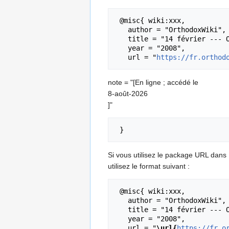
 @misc{ wiki:xxx,

   author = "OrthodoxWiki",

   title = "14 février --- OrthodoxWiki{,} ",

   year = "2008",

   url = "
https://fr.orthod
note = "[En ligne ; accédé le
8-août-2026
]"
Si vous utilisez le package URL dans
utilisez le format suivant :
 @misc{ wiki:xxx,

   author = "OrthodoxWiki",

   title = "14 février --- OrthodoxWiki{,} ",

   year = "2008",

   url = "
\url{
https://fr.o