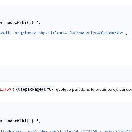
oxwiki.org/index.php?title=14_f%C3%A9vrier&oldid=2765
LaTeX
(
\usepackage{url}
quelque part dans le préambule), qui d
rthodoxwiki.org/index.php?title=14_f%C3%A9vrier&oldid=27