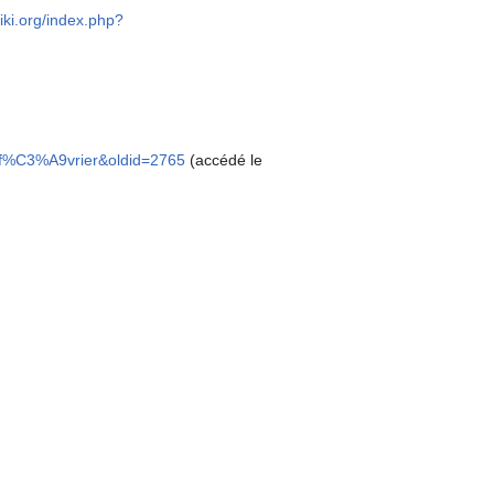
wiki.org/index.php?
14_f%C3%A9vrier&oldid=2765
(accédé le