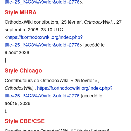
title=25_f%C3%A9vrier&oldid=2776
>.
Style MHRA
OrthodoxWiki contributors, '25 février',
OrthodoxWiki, ,
27
septembre 2008, 23:10 UTC,
<
https://fr.orthodoxwiki.org/index.php?
title=25_f%C3%A9vrier&oldid=2776
> [accédé le
9 août 2026
]
Style Chicago
Contributeurs de OrthodoxWiki, « 25 février »,
OrthodoxWiki, ,
https://fr.orthodoxwiki.org/index.php?
title=25_f%C3%A9vrier&oldid=2776
(accédé le
août 9, 2026
).
Style CBE/CSE
Contributeurs de OrthodoxWiki. 25 février [Internet].