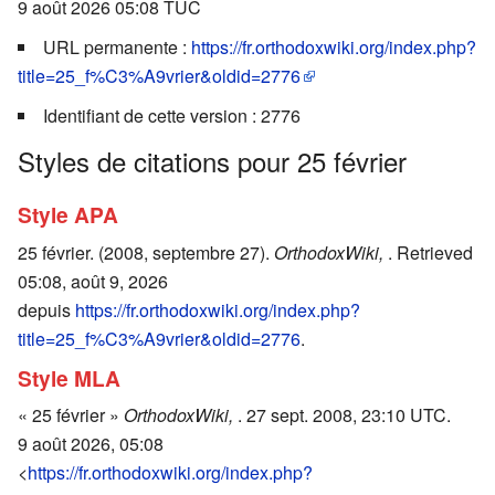
9 août 2026 05:08 TUC
URL permanente :
https://fr.orthodoxwiki.org/index.php?
title=25_f%C3%A9vrier&oldid=2776
Identifiant de cette version : 2776
Styles de citations pour 25 février
Style APA
25 février. (2008, septembre 27).
OrthodoxWiki,
. Retrieved
05:08, août 9, 2026
depuis
https://fr.orthodoxwiki.org/index.php?
title=25_f%C3%A9vrier&oldid=2776
.
Style MLA
« 25 février »
OrthodoxWiki,
. 27 sept. 2008, 23:10 UTC.
9 août 2026, 05:08
<
https://fr.orthodoxwiki.org/index.php?