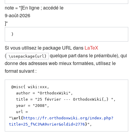
note = "[En ligne ; accédé le
9-août-2026
]"
Si vous utilisez le package URL dans
LaTeX
(
quelque part dans le préambule), qui
\usepackage{url}
donne des adresses web mieux formatées, utilisez le
format suivant :
 @misc{ wiki:xxx,

   author = "OrthodoxWiki",

   title = "25 février --- OrthodoxWiki{,} ",

   year = "2008",

   url = 
"
\url{
https://fr.orthodoxwiki.org/index.php?
title=25_f%C3%A9vrier&oldid=2776
}