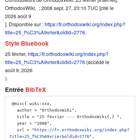
OrthodoxWiki, ; 2008 sept. 27, 23:10 TUC [cité le
2026 août 9
]. Disponible sur :
https://fr.orthodoxwiki.org/index.php?
title=25_f%C3%A9vrier&oldid=2776
.
Style Bluebook
25 février,
https://fr.orthodoxwiki.org/index.php?
title=25_f%C3%A9vrier&oldid=2776
(accédé le
août 9, 2026
).
Entrée
BibTeX
 @misc{ wiki:xxx,

   author = "OrthodoxWiki",

   title = "25 février --- OrthodoxWiki{,} ",

   year = "2008",

   url = "
https://fr.orthodoxwiki.org/index.php?
title=25_f%C3%A9vrier&oldid=2776