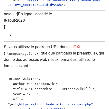
title=4_septembre&oldid=2306
note = "[En ligne ; accédé le
8-août-2026
]"
Si vous utilisez le package URL dans
LaTeX
(
quelque part dans le préambule), qui
\usepackage{url}
donne des adresses web mieux formatées, utilisez le
format suivant :
 @misc{ wiki:xxx,

   author = "OrthodoxWiki",

   title = "4 septembre --- OrthodoxWiki{,} ",

   year = "2008",

   url = 
"
\url{
https://fr.orthodoxwiki.org/index.php?