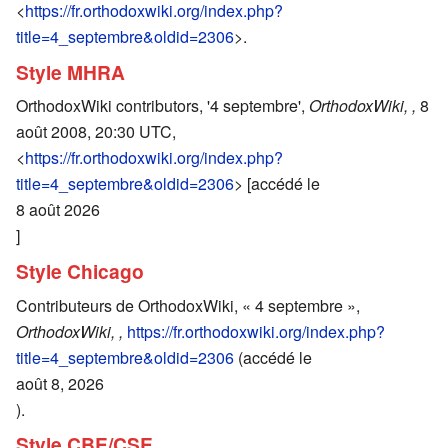
<
https://fr.orthodoxwiki.org/index.php?
title=4_septembre&oldid=2306
>.
Style MHRA
OrthodoxWiki contributors, '4 septembre',
OrthodoxWiki, ,
8
août 2008, 20:30 UTC,
<
https://fr.orthodoxwiki.org/index.php?
title=4_septembre&oldid=2306
> [accédé le
8 août 2026
]
Style Chicago
Contributeurs de OrthodoxWiki, « 4 septembre »,
OrthodoxWiki, ,
https://fr.orthodoxwiki.org/index.php?
title=4_septembre&oldid=2306
(accédé le
août 8, 2026
).
Style CBE/CSE