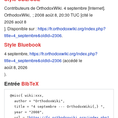
Contributeurs de OrthodoxWiki. 4 septembre [Internet].
OrthodoxWiki, ; 2008 août 8, 20:30 TUC [cité le
2026 août 8
]. Disponible sur :
https://fr.orthodoxwiki.org/index.php?
title=4_septembre&oldid=2306
.
Style Bluebook
4 septembre,
https://fr.orthodoxwiki.org/index.php?
title=4_septembre&oldid=2306
(accédé le
août 8, 2026
).
Entrée
BibTeX
 @misc{ wiki:xxx,

   author = "OrthodoxWiki",

   title = "4 septembre --- OrthodoxWiki{,} ",

   year = "2008",

   url = "
https://fr.orthodoxwiki.org/index.php?