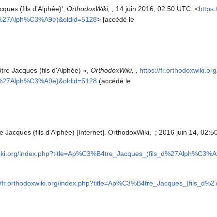
cques (fils d'Alphée)',
OrthodoxWiki, ,
14 juin 2016, 02:50 UTC, <
https:
_d%27Alph%C3%A9e)&oldid=5128
> [accédé le
tre Jacques (fils d'Alphée) »,
OrthodoxWiki, ,
https://fr.orthodoxwiki.or
_d%27Alph%C3%A9e)&oldid=5128
(accédé le
 Jacques (fils d'Alphée) [Internet]. OrthodoxWiki, ; 2016 juin 14, 02:50
oxwiki.org/index.php?title=Ap%C3%B4tre_Jacques_(fils_d%27Alph%C3%
://fr.orthodoxwiki.org/index.php?title=Ap%C3%B4tre_Jacques_(fils_