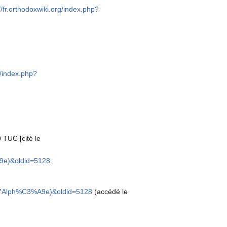
//fr.orthodoxwiki.org/index.php?
g/index.php?
 TUC [cité le
A9e)&oldid=5128
.
d%27Alph%C3%A9e)&oldid=5128
(accédé le