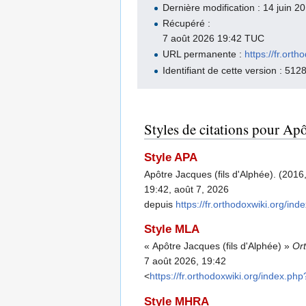
Dernière modification : 14 juin 
Récupéré :
7 août 2026 19:42 TUC
URL permanente :
https://fr.o
Identifiant de cette version : 512
Styles de citations pour Apô
Style APA
Apôtre Jacques (fils d'Alphée). (2016,
19:42, août 7, 2026
depuis
https://fr.orthodoxwiki.org
Style MLA
« Apôtre Jacques (fils d'Alphée) »
Or
7 août 2026, 19:42
<
https://fr.orthodoxwiki.org/index
Style MHRA