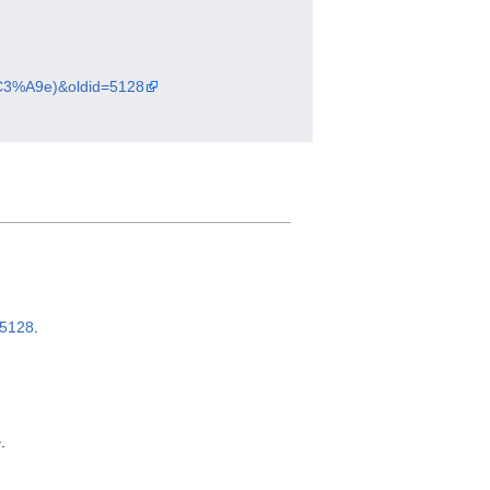
h%C3%A9e)&oldid=5128
=5128
.
.