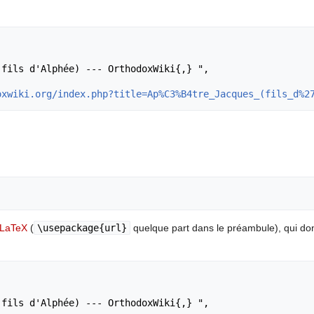
oxwiki.org/index.php?title=Ap%C3%B4tre_Jacques_(fils_d%2
LaTeX
(
\usepackage{url}
quelque part dans le préambule), qui d