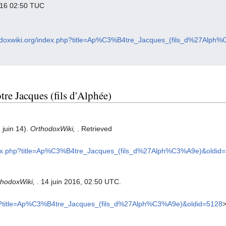
2016 02:50 TUC
rthodoxwiki.org/index.php?title=Ap%C3%B4tre_Jacques_(fils_d%27Alp
8
tre Jacques (fils d'Alphée)
 juin 14).
OrthodoxWiki,
. Retrieved
/index.php?title=Ap%C3%B4tre_Jacques_(fils_d%27Alph%C3%A9e)&oldid
thodoxWiki,
. 14 juin 2016, 02:50 UTC.
.php?title=Ap%C3%B4tre_Jacques_(fils_d%27Alph%C3%A9e)&oldid=5128
>