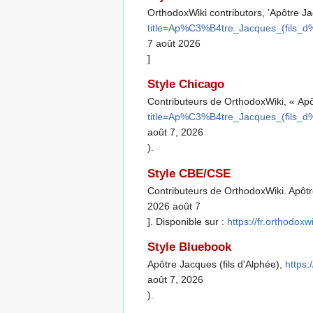
OrthodoxWiki contributors, 'Apôtre Ja
title=Ap%C3%B4tre_Jacques_(fils
7 août 2026
]
Style Chicago
Contributeurs de OrthodoxWiki, « Apô
title=Ap%C3%B4tre_Jacques_(fils
août 7, 2026
).
Style CBE/CSE
Contributeurs de OrthodoxWiki. Apôtre
2026 août 7
]. Disponible sur :
https://fr.orthod
Style Bluebook
Apôtre Jacques (fils d'Alphée),
https
août 7, 2026
).