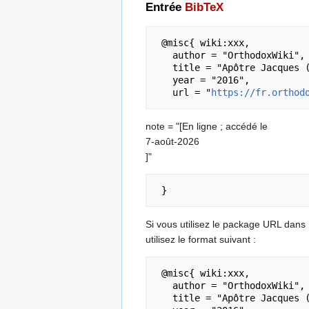
Entrée
BibTeX
 @misc{ wiki:xxx,

   author = "OrthodoxWiki",

   title = "Apôtre Jacques (fils d'Alphée) --- OrthodoxWiki{,} ",

   year = "2016",

   url = "
https://fr.orthod
note = "[En ligne ; accédé le
7-août-2026
]"
Si vous utilisez le package URL dans
utilisez le format suivant :
 @misc{ wiki:xxx,

   author = "OrthodoxWiki",

   title = "Apôtre Jacques (fils d'Alphée) --- OrthodoxWiki{,} ",
