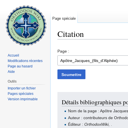
Page spéciale
Citation
Aller à :
navigation
,
rechercher
Page :
Accueil
Modifications récentes
Page au hasard
Aide
Soumettre
Outils
Importer un fichier
Pages spéciales
Version imprimable
Détails bibliographiques po
Nom de la page : Apôtre Jacques 
Auteur : contributeurs de Orthod
Éditeur :
OrthodoxWiki,
.