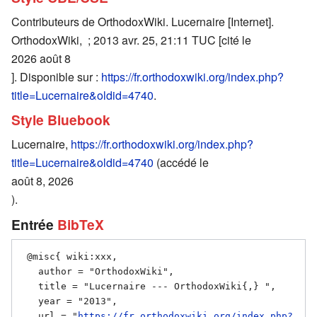
Contributeurs de OrthodoxWiki. Lucernaire [Internet].
OrthodoxWiki, ; 2013 avr. 25, 21:11 TUC [cité le
2026 août 8
]. Disponible sur :
https://fr.orthodoxwiki.org/index.php?
title=Lucernaire&oldid=4740
.
Style Bluebook
Lucernaire,
https://fr.orthodoxwiki.org/index.php?
title=Lucernaire&oldid=4740
(accédé le
août 8, 2026
).
Entrée
BibTeX
 @misc{ wiki:xxx,

   author = "OrthodoxWiki",

   title = "Lucernaire --- OrthodoxWiki{,} ",

   year = "2013",

   url = "
https://fr.orthodoxwiki.org/index.php?