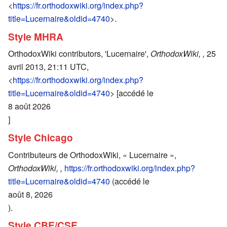
<
https://fr.orthodoxwiki.org/index.php?
title=Lucernaire&oldid=4740
>.
Style MHRA
OrthodoxWiki contributors, 'Lucernaire',
OrthodoxWiki, ,
25
avril 2013, 21:11 UTC,
<
https://fr.orthodoxwiki.org/index.php?
title=Lucernaire&oldid=4740
> [accédé le
8 août 2026
]
Style Chicago
Contributeurs de OrthodoxWiki, « Lucernaire »,
OrthodoxWiki, ,
https://fr.orthodoxwiki.org/index.php?
title=Lucernaire&oldid=4740
(accédé le
août 8, 2026
).
Style CBE/CSE