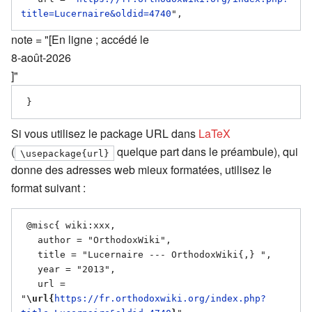
title=Lucernaire&oldid=4740
note = "[En ligne ; accédé le
8-août-2026
]"
Si vous utilisez le package URL dans
LaTeX
(
quelque part dans le préambule), qui
\usepackage{url}
donne des adresses web mieux formatées, utilisez le
format suivant :
 @misc{ wiki:xxx,

   author = "OrthodoxWiki",

   title = "Lucernaire --- OrthodoxWiki{,} ",

   year = "2013",

   url = 
"
\url{
https://fr.orthodoxwiki.org/index.php?