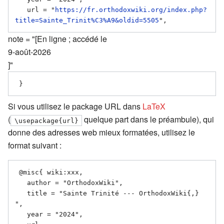
   url = "
https://fr.orthodoxwiki.org/index.php?
title=Sainte_Trinit%C3%A9&oldid=5505
note = "[En ligne ; accédé le
9-août-2026
]"
Si vous utilisez le package URL dans
LaTeX
(
quelque part dans le préambule), qui
\usepackage{url}
donne des adresses web mieux formatées, utilisez le
format suivant :
 @misc{ wiki:xxx,

   author = "OrthodoxWiki",

   title = "Sainte Trinité --- OrthodoxWiki{,} 
",

   year = "2024",
