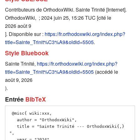
Contributeurs de OrthodoxWiki. Sainte Trinité [Internet].
OrthodoxWiki, ; 2024 juin 25, 15:26 TUC [cité le
2026 août 9
]. Disponible sur :
https://fr.orthodoxwiki.org/index.php?
title=Sainte_Trinit%C3%A9&oldid=5505
.
Style Bluebook
Sainte Trinité,
https://fr.orthodoxwiki.org/index.php?
title=Sainte_Trinit%C3%A9&oldid=5505
(accédé le
août 9, 2026
).
Entrée
BibTeX
 @misc{ wiki:xxx,

   author = "OrthodoxWiki",

   title = "Sainte Trinité --- OrthodoxWiki{,} 
",

   year = "2024",
