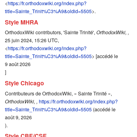
<
https://fr.orthodoxwiki.org/index.php?
title=Sainte_Trinit%C3%A9&oldid=5505
>.
Style MHRA
OrthodoxWiki contributors, 'Sainte Trinité',
OrthodoxWiki, ,
25 juin 2024, 15:26 UTC,
<
https://fr.orthodoxwiki.org/index.php?
title=Sainte_Trinit%C3%A9&oldid=5505
> [accédé le
9 août 2026
]
Style Chicago
Contributeurs de OrthodoxWiki, « Sainte Trinité »,
OrthodoxWiki, ,
https://fr.orthodoxwiki.org/index.php?
title=Sainte_Trinit%C3%A9&oldid=5505
(accédé le
août 9, 2026
).
Style CBE/CSE