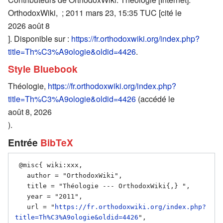
OrthodoxWiki, ; 2011 mars 23, 15:35 TUC [cité le
2026 août 8
]. Disponible sur :
https://fr.orthodoxwiki.org/index.php?
title=Th%C3%A9ologie&oldid=4426
.
Style Bluebook
Théologie,
https://fr.orthodoxwiki.org/index.php?
title=Th%C3%A9ologie&oldid=4426
(accédé le
août 8, 2026
).
Entrée
BibTeX
 @misc{ wiki:xxx,

   author = "OrthodoxWiki",

   title = "Théologie --- OrthodoxWiki{,} ",

   year = "2011",

   url = "
https://fr.orthodoxwiki.org/index.php?
title=Th%C3%A9ologie&oldid=4426