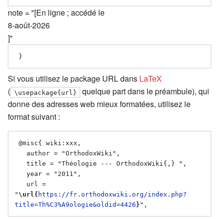
note = "[En ligne ; accédé le
8-août-2026
]"
Si vous utilisez le package URL dans
LaTeX
(
quelque part dans le préambule), qui
\usepackage{url}
donne des adresses web mieux formatées, utilisez le
format suivant :
 @misc{ wiki:xxx,

   author = "OrthodoxWiki",

   title = "Théologie --- OrthodoxWiki{,} ",

   year = "2011",

   url = 
"
\url{
https://fr.orthodoxwiki.org/index.php?
title=Th%C3%A9ologie&oldid=4426
}