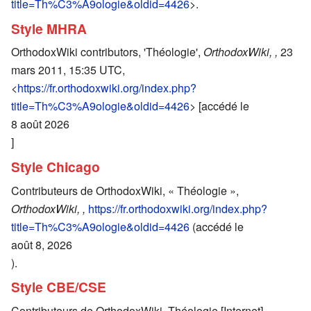
title=Th%C3%A9ologie&oldid=4426
>.
Style MHRA
OrthodoxWiki contributors, 'Théologie',
OrthodoxWiki, ,
23
mars 2011, 15:35 UTC,
<
https://fr.orthodoxwiki.org/index.php?
title=Th%C3%A9ologie&oldid=4426
> [accédé le
8 août 2026
]
Style Chicago
Contributeurs de OrthodoxWiki, « Théologie »,
OrthodoxWiki, ,
https://fr.orthodoxwiki.org/index.php?
title=Th%C3%A9ologie&oldid=4426
(accédé le
août 8, 2026
).
Style CBE/CSE
Contributeurs de OrthodoxWiki. Théologie [Internet].