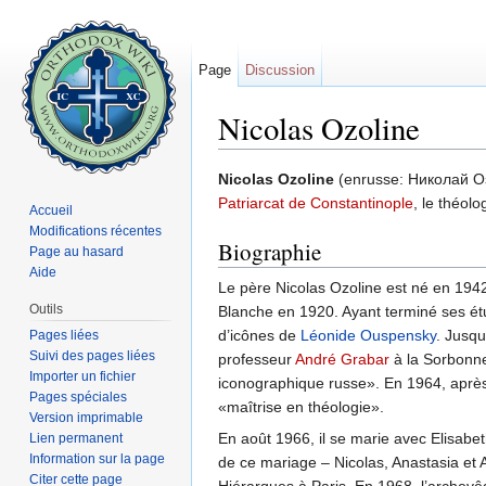
Page
Discussion
Nicolas Ozoline
Aller à :
navigation
,
rechercher
Nicolas Ozoline
(enrusse: Николай Оз
Patriarcat de Constantinople
, le théolo
Accueil
Modifications récentes
Biographie
Page au hasard
Aide
Le père Nicolas Ozoline est né en 1942 
Outils
Blanche en 1920. Ayant terminé ses étud
d’icônes de
Léonide Ouspensky
. Jusqu
Pages liées
Suivi des pages liées
professeur
André Grabar
à la Sorbonne
Importer un fichier
iconographique russe». En 1964, après 
Pages spéciales
«maîtrise en théologie».
Version imprimable
En août 1966, il se marie avec Elisabet
Lien permanent
Information sur la page
de ce mariage – Nicolas, Anastasia et A
Citer cette page