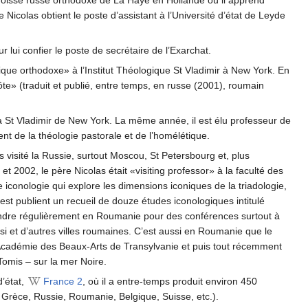
roisse russe orthodoxe de La Haye en Hollande où il apprend
icolas obtient le poste d’assistant à l’Université d’état de Leyde
 lui confier le poste de secrétaire de l’Exarchat.
rgique orthodoxe» à l’Institut Théologique St Vladimir à New York. En
te» (traduit et publié, entre temps, en russe (2001), roumain
à St Vladimir de New York. La même année, il est élu professeur de
nt de la théologie pastorale et de l’homélétique.
 visité la Russie, surtout Moscou, St Petersbourg et, plus
t 2002, le père Nicolas était «visiting professor» à la faculté des
e iconologie qui explore les dimensions iconiques de la triadologie,
est publient un recueil de douze études iconologiques intitulé
endre régulièrement en Roumanie pour des conférences surtout à
si et d’autres villes roumaines. C’est aussi en Roumanie que le
l’Académie des Beaux-Arts de Transylvanie et puis tout récemment
Tomis – sur la mer Noire.
d’état,
France 2
, où il a entre-temps produit environ 450
 Grèce, Russie, Roumanie, Belgique, Suisse, etc.).