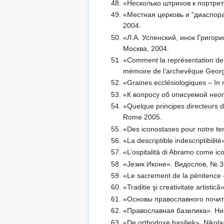
«Несколько штрихов к портре
«Местная церковь и "диаспор
2004.
«Л.А. Успенский, инок Григор
Москва, 2004.
«Comment la représentation de l
mémoire de l’archevêque Georg
«Graines ecclésiologiques – In
«К вопросу об описуемой неоп
«Quelque principes directeurs 
Rome 2005.
«Des iconostases pour notre t
«La descriptible indescriptibili
«L’ospitalità di Abramo come ico
«Jезик Иконе». Видослов, № 3
«Le sacrement de la pénitence 
«Traditie şi creativitate artisti
«Основы православного почит
«Православная базилика». Ни
«De orthodoxe basiliek». Nikol