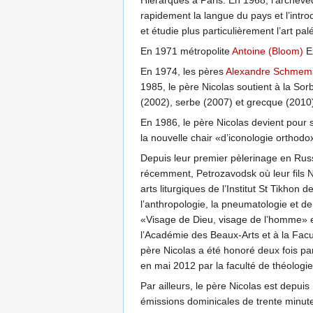
Hiérarques à Paris. En 1968, l’archev
rapidement la langue du pays et l’intro
et étudie plus particulièrement l’art pal
En 1971 métropolite
Antoine (Bloom)
Ex
En 1974, les pères
Alexandre Schmem
1985, le père Nicolas soutient à la So
(2002), serbe (2007) et grecque (2010)
En 1986, le père Nicolas devient pour 
la nouvelle chair «d’iconologie orthodo
Depuis leur premier pèlerinage en Russ
récemment, Petrozavodsk où leur fils Ni
arts liturgiques de l’Institut St Tikho
l’anthropologie, la pneumatologie et de
«Visage de Dieu, visage de l’homme» e
l’Académie des Beaux-Arts et à la Facu
père Nicolas a été honoré deux fois pa
en mai 2012 par la faculté de théologie
Par ailleurs, le père Nicolas est depuis
émissions dominicales de trente minute