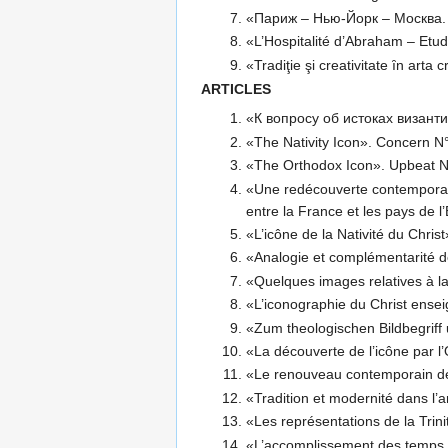
«Париж – Нью-Йорк – Москва.
«L’Hospitalité d’Abraham – Etude
«Tradiţie şi creativitate ȋn arta
ARTICLES
«К вопросу об истоках визант
«The Nativity Icon». Concern N
«The Orthodox Icon». Upbeat N
«Une redécouverte contemporaine
entre la France et les pays de l
«L’icône de la Nativité du Chris
«Analogie et complémentarité de
«Quelques images relatives à l
«L’iconographie du Christ ens
«Zum theologischen Bildbegriff 
«La découverte de l’icône par l
«Le renouveau contemporain de l
«Tradition et modernité dans l’
«Les représentations de la Tri
«L’accomplissement des temps e