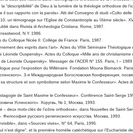
la "descriptibilité" de Dieu à la lumière de la théologie orthodoxe de 
a e il suo rapporto con la parola». Atti del Convegno di studi «Culto del
510, un témoignage sur l’Eglise de Constantinople au IXème siècle». X
lié dans Rivista di Archeologia Cristiana. Rome, 1987.
Creastwood, N.Y. 1986.
s du Colloque Nicée II. Collège de France. Paris, 1987.
cernement des esprits dans l’art». Actes du VIIIè Séminaire Théologiqu
e Léonide Ouspensky». Actes du Colloque «Mille ans de christianisme 
 de Léonide Ouspensky». Messager de l’ACER N° 155. Paris, I – 1989 
alogue pour l’exposition du Millénaire. Fondation Mouna Bismarck. Pari
спенского». 3-я Международная Богословская Конференция, посв
 sa structure et son symbolisme selon Maxime le Confesseur». Actes d
mystagogie de Saint Maxime le Confesseur». Conférence Saint-Serge 1
овича Успенского». Хоругвь, № 1, Москва, 1993.
bilité – deux mots-clés de l’icône orthodoxe», dans Nouvelles de Saint-Se
 Философия русского религиозного искусства. Москва, 1993.
t invisible», dans «Sources vives», N° 64, Paris, 1995.
nul n’est digne", et la première homélie catéchétique sur l’Eucharis