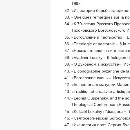
1995.
«Из истории борьбы за единст
«Quelques remarques sur la noti
«К 70-летию Русского Правос
Тихоновского Богословского И
«Богословие и пастырство». Е
«Théologie et pastorale – à la
«Несколько слов о лингвистич
«Vladimir Lossky – théologien de
«О духовном в искусстве». Иск
«L’iconographie byzantine de la
«Богословие иконы». Искусств
«In memoriam матушки Марины
«Tradition et créativité artisti
«Leonid Ouspensky, and the so ca
Theological Conference «Russia
«Kościól Lokalny i "diaspora"«. 
«Святосергиевский Богословск
«Иконология прот. Сергия Булг