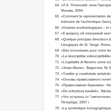
«Л.А. Успенский, инок Григор
Москва, 2004.
«Comment la représentation de l
mémoire de l’archevêque Georg
«Graines ecclésiologiques – In
«К вопросу об описуемой неоп
«Quelque principes directeurs 
Liturgiques de St. Serge. Rome
«Des iconostases pour notre t
«La descriptible indescriptibili
«L’ospitalità di Abramo come ico
«Jезик Иконе». Видослов, № 3
«Traditie şi creativitate artisti
«Основы православного почит
«Православная базилика». Ни
«De orthodoxe basiliek». Nikol
«Что осталось от "святоотече
Петербург, 2007 г.
«La symbolique iconographique 