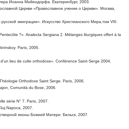
итера Иоанна Мейендорфа. Екатеринбург, 2003.
ославной Церкви «Православное учение о Церкви». Москва,
русской эмиграции». Искусство Христианского Мира,том VIII.
entecôte ?». Analecta Sergiana 2. Mélanges liturgiques offert à la
rinskoy. Paris, 2005.
d’un lieu de culte orthodoxe». Conférence Saint-Serge 2004,
de Théologie Orthodoxe Saint Serge. Paris, 2006.
QiQajon, Comunità du Bose, 2006.
e série N° 7. Paris, 2007.
 Cluj-Napoca, 2007.
творной иконы Божией Матери. Бельск, 2007.