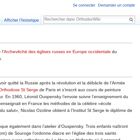
Se connecter
Demander un compte
Rechercher
e
Afficher l’historique
l'
Archevêché des églises russes en Europe occidentale
du
s.
ir quitté la Russie après la révolution et la débâcle de l’Armée
 Orthodoxe St Serge
de Paris et s’inscrit aux cours de peinture
ateur. En 1960, Léonid Ouspensky l’envoie suivre l’enseignement du
 enseignait en France les méthodes de la célèbre «école
salut», Nicolas Ozoline obtient à l’Institut St Serge le diplôme de
oque également dans l’atelier d’Ouspensky. Trois enfants naîtront
om) de Souroge l’ordonne diacre en l’église des trois saints