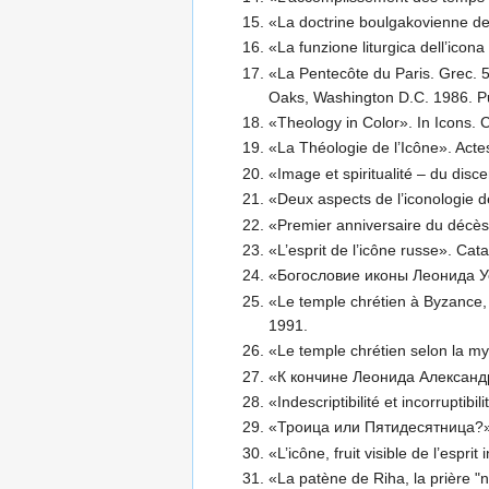
«La doctrine boulgakovienne de 
«La funzione liturgica dell’icon
«La Pentecôte du Paris. Grec. 
Oaks, Washington D.C. 1986. Pub
«Theology in Color». In Icons. 
«La Théologie de l’Icône». Acte
«Image et spiritualité – du dis
«Deux aspects de l’iconologie d
«Premier anniversaire du décès
«L’esprit de l’icône russe». Cat
«Богословие иконы Леонида У
«Le temple chrétien à Byzance,
1991.
«Le temple chrétien selon la 
«К кончине Леонида Александр
«Indescriptibilité et incorrupti
«Троица или Пятидесятница?».
«L’icône, fruit visible de l’espri
«La patène de Riha, la prière "