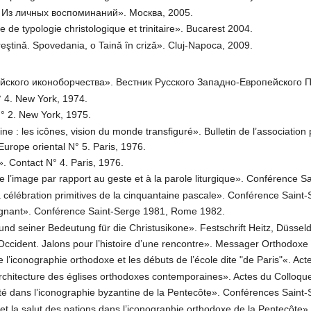
 Из личных воспоминаний». Москва, 2005.
 de typologie christologique et trinitaire». Bucarest 2004.
 creştinǎ. Spovedania, o Tainǎ ȋn crizǎ». Cluj-Napoca, 2009.
ийского иконоборчества». Вестник Русского Западно-Европейского 
° 4. New York, 1974.
° 2. New York, 1975.
 : les icônes, vision du monde transfiguré». Bulletin de l’association
’Europe oriental N° 5. Paris, 1976.
t». Contact N° 4. Paris, 1976.
 l’image par rapport au geste et à la parole liturgique». Conférence 
a célébration primitives de la cinquantaine pascale». Conférence Sain
eignant». Conférence Saint-Serge 1981, Rome 1982.
und seiner Bedeutung für die Christusikone». Festschrift Heitz, Düsseld
’Occident. Jalons pour l’histoire d’une rencontre». Messager Orthodoxe 
’iconographie orthodoxe et les débuts de l’école dite "de Paris"«. Act
architecture des églises orthodoxes contemporaines». Actes du Colloque
nité dans l’iconographie byzantine de la Pentecôte». Conférences Sain
t la salut des nations dans l’iconographie orthodoxe de la Pentecôt