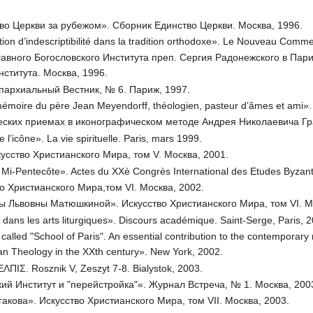
во Церкви за рубежом». Сборник Единство Церкви. Москва, 1996.
on d’indescriptibilité dans la tradition orthodoxe». Le Nouveau Commer
лавного Богословского Института преп. Сергия Радонежского в Пар
нститута. Москва, 1996.
пархиальный Вестник, № 6. Париж, 1997.
 mémoire du père Jean Meyendorff, théologien, pasteur d’âmes et ami».
еских приемах в иконографическом методе Андрея Николаевича Граб
 l’icône». La vie spirituelle. Paris, mars 1999.
усство Христианского Мира, том V. Москва, 2001.
 Mi-Pentecôte». Actes du XXè Congrès International des Etudes Byzant
о Христианского Мира,том VI. Москва, 2002.
 Львовны Матюшкиной». Искусство Христианского Мира, том VI. Мо
que dans les arts liturgiques». Discours académique. Saint-Serge, Paris, 
lled "School of Paris". An essential contribution to the contemporary r
n Theology in the XXth century». New York, 2002.
ΕΛΠΙΣ. Rosznik V, Zeszyt 7-8. Bialystok, 2003.
ий Институт и "перейстройка"«. Журнал Встреча, № 1. Москва, 200
акова». Искусство Христианского Мира, том VII. Москва, 2003.