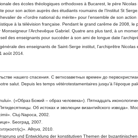
ionale des écoles théologiques orthodoxes à Bucarest, le père Nicolas 
ste pour son action auprès des étudiants roumains de l’Institut St Ser
hevalier de «l’ordre national du mérite» pour l’ensemble de son action 
tistique à la télévision française. Pendant le grand carême de 2008, le 
onseigneur l’Archevêque Gabriel. Quatre ans plus tard, à un moment part
onseil des enseignants pour succéder à son ami de longue date l’archi
énérale des enseignants de Saint-Serge institut, l'archiprêtre Nicolas 
1 août 2014.
ьстве нашего спасения. С ветхозаветных времен до первохристиан
otre salut. Depuis les temps vétérotestamentaires jusqu’à l’époque pa
omului». («Образ Божий – образ человека»). Пятнадцать иконологичес
ятидесятницы. Об истоках и эволюции византийского извода». Мос
cimii». Cluj-Napoca, 2002.
ице». Београд, 2007.
εντηκοστής)». Aθηνα, 2010.
Ursprung und Entwicklung der konstitutiven Themen der byzantinischen 