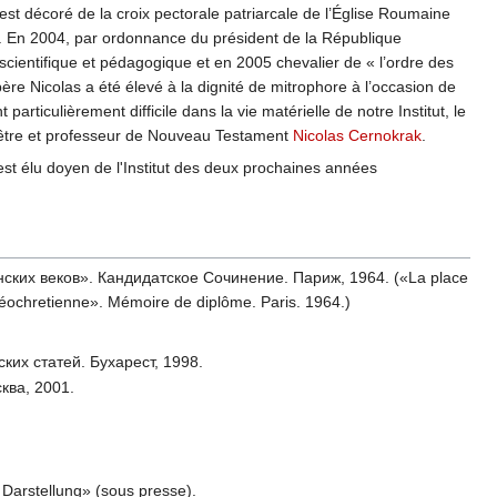
est décoré de la croix pectorale patriarcale de l’Église Roumaine
ge. En 2004, par ordonnance du président de la République
scientifique et pédagogique et en 2005 chevalier de « l’ordre des
père Nicolas a été élevé à la dignité de mitrophore à l’occasion de
iculièrement difficile dans la vie matérielle de notre Institut, le
prêtre et professeur de Nouveau Testament
Nicolas Cernokrak
.
est élu doyen de l'Institut des deux prochaines années
ских веков». Кандидатское Сочинение. Париж, 1964. («La place
léochretienne». Mémoire de diplôme. Paris. 1964.)
ких статей. Бухарест, 1998.
ква, 2001.
Darstellung» (sous presse).