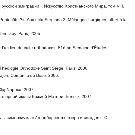
русской эмиграции». Искусство Христианского Мира, том VIII.
entecôte ?». Analecta Sergiana 2. Mélanges liturgiques offert à la
rinskoy. Paris, 2005.
 d’un lieu de culte orthodoxe». 51ème Semaine d'Études
.
de Théologie Orthodoxe Saint Serge. Paris, 2006.
QiQajon, Comunità du Bose, 2006.
 Cluj-Napoca, 2007.
творной иконы Божией Матери. Бельск, 2007.
алы симпозиума «Иконоборчество вчера и сегодня». С.-