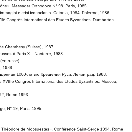
l’icône». Messager Orthodoxe N° 98. Paris, 1985.
le immagini e crisi iconoclasta. Catania, 1984. Palermo, 1986.
VIIè Congrès International des Etudes Byzantines. Dumbarton
e de Chambésy (Suisse), 1987.
russe» à Paris X – Nanterre, 1988.
(en russe).
s, 1988.
ященная 1000-летию Крещения Руси. Ленинград, 1988.
u XVIIIè Congrès International des Etudes Byzantines. Moscou,
992, Rome 1993.
rge, N° 19, Paris, 1995.
tie de Théodore de Mopsuestes». Conférence Saint-Serge 1994, Rome