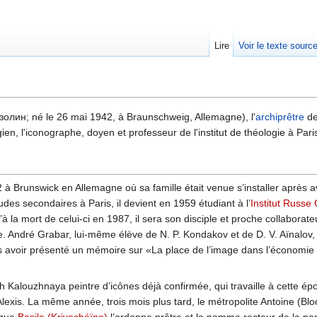
Lire
Voir le texte sourc
олин; né le 26 mai 1942, à Braunschweig, Allemagne), l'
archiprêtre
de 
gien, l'iconographe, doyen et professeur de l'institut de théologie à Pari
à Brunswick en Allemagne où sa famille était venue s’installer après avo
es secondaires à Paris, il devient en 1959 étudiant à l’
Institut Russe
’à la mort de celui-ci en 1987, il sera son disciple et proche collabor
. André Grabar, lui-même élève de N. P. Kondakov et de D. V. Aïnalov,
avoir présenté un mémoire sur «La place de l’image dans l’économie du 
h Kalouzhnaya peintre d’icônes déjà confirmée, qui travaille à cette ép
lexis. La même année, trois mois plus tard, le métropolite Antoine (Blo