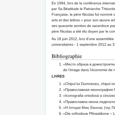
En 1994, lors de la conférence internat
par Sa Béatitude le Patriarche Théocti
Française, le père Nicolas fut nommé c
arts et des lettres » pour son œuvre ar
ses quarante années de sacerdoce par M
père Nicolas a été élu doyen par le c
Au 18 juin 2012, lors d'une assemblée g
universitaires - 1 septembre 2012 au 3
Bibliographie
«Место образа в домостроител
de l’image dans l’économie de n
LIVRES
«Chipul lui Dumnezeu, chipul 
«Православная иконография П
«Iconografia ortodoxá a cincize
«Православна икона педесетн
«Η Ιστορια Μιας Εικονας (της Π
«Die orthodoxe Pfingstikone – 