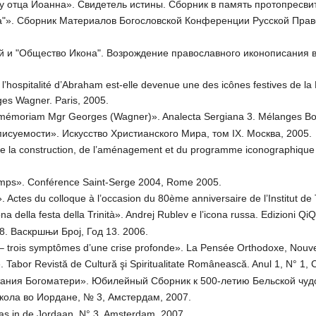
ту отца Иоанна». Свидетель истины. Сборник в память протопресв
а"». Сборник Материалов Богословской Конференции Русской Прав
ий и "Общество Икона". Возрождение православного иконописания в 
’hospitalité d’Abraham est-elle devenue une des icônes festives de la P
es Wagner. Paris, 2005.
 mémoriam Mgr Georges (Wagner)». Analecta Sergiana 3. Mélanges Bob
исуемости». Искусство Христианского Мира, том IX. Москва, 2005.
de la construction, de l’aménagement et du programme iconographique 
emps». Conférence Saint-Serge 2004, Rome 2005.
té». Actes du colloque à l’occasion du 80ème anniversaire de l’Institut 
na della festa della Trinità». Andrej Rublev e l’icona russa. Edizioni 
8. Васкршњи Броj, Год 13. 2006.
– trois symptômes d’une crise profonde». La Pensée Orthodoxe, Nouvell
că». Tabor Revistă de Cultură şi Spiritualitate Românească. Anul 1, N° 1,
ания Богоматери». Юбилейный Сборник к 500-летию Бельской чудо
кола во Иордане, № 3, Амстердам, 2007.
aas in de Jordaan, N° 3, Amsterdam, 2007.