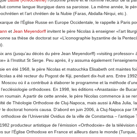
êque
Basile (Krivochéïne)
l’ordonne prêtre et le nomme recteur de la pa
duit comme langue liturgique dans sa paroisse. La même année, le père N
éochrétien et l’art chrétien de la Nubie (Faras, Abdalla-Nirqui, etc.).
arque de l’Église Russe en Europe Occidentale, le rappelle à Paris pour
ann
et
Jean Meyendorff
invitent le père Nicolas à enseigner «l’art litu
rbonne sa thèse de doctorat sur «L’iconographie byzantine de la Pentecô
).
six ans (jusqu’au décès du père Jean Meyendorff) «visiting professor» 
xe» à l’Institut St Serge. Peu après, il y assuma également l’enseigneme
ie en été 1968, le père Nicolas et matouchka Elisabeth ont maintes fois
colas a été recteur du Pogost de Kiji, pendant dix-huit ans. Entre 1992 e
n de Moscou où il a contribué à élaborer le programme et la méthode d’un
 l’ecclésiologie orthodoxes. En 1998, les éditions «Anastasia» de Bucar
n roumain. A partir de cette année, le père Nicolas commence à se r
lté de Théologie Orthodoxe de Cluj-Napoca, mais aussi à Alba Julia, Ia
r le doctorat honoris causa. D’abord en juin 2006, à Cluj-Napoca par 
 orthodoxe de l’Université Ovidius de la ville de Constantsa – l’antique 
 1982 producteur artistique de l’émission «Orthodoxie» de la télévision 
s sur l’Église Orthodoxe en France et ailleurs dans le monde (Turquie,