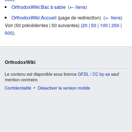
OrthodoxWiki:Bac à sable
‎
(
← liens
)
OrthodoxWiki:Accueil
(page de redirection) ‎
(
← liens
)
Voir (50 précédentes | 50 suivantes) (
20
|
50
|
100
|
250
|
500
).
OrthodoxWiki
Le contenu est disponible sous licence
GFDL / CC by-sa
sauf
mention contraire.
Confidentialité
Désactiver la version mobile