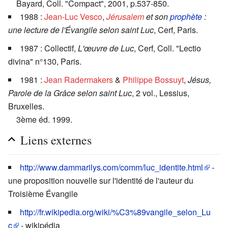
Bayard, Coll. "Compact", 2001, p.537-850.
1988 :
Jean-Luc Vesco
,
Jérusalem
et son
prophète
:
une lecture de l'Évangile selon saint Luc
, Cerf, Paris.
1987 : Collectif,
L'œuvre de Luc
, Cerf, Coll. "Lectio
divina" n°130, Paris.
1981 :
Jean Radermakers
&
Philippe Bossuyt
,
Jésus,
Parole de la Grâce selon saint Luc
, 2 vol., Lessius,
Bruxelles.
3ème éd. 1999.
Liens externes
http://www.dammarilys.com/comm/luc_identite.html
-
une proposition nouvelle sur l'identité de l'auteur du
Troisième Évangile
http://fr.wikipedia.org/wiki/%C3%89vangile_selon_Lu
c
- wikipédia