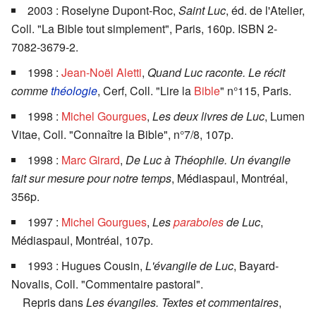
2003 : Roselyne Dupont-Roc,
Saint Luc
, éd. de l'Atelier,
Coll. "La Bible tout simplement", Paris, 160p. ISBN 2-
7082-3679-2.
1998 :
Jean-Noël Aletti
,
Quand Luc raconte. Le récit
comme
théologie
, Cerf, Coll. "Lire la
Bible
" n°115, Paris.
1998 :
Michel Gourgues
,
Les deux livres de Luc
, Lumen
Vitae, Coll. "Connaître la Bible", n°7/8, 107p.
1998 :
Marc Girard
,
De Luc à Théophile. Un évangile
fait sur mesure pour notre temps
, Médiaspaul, Montréal,
356p.
1997 :
Michel Gourgues
,
Les
paraboles
de Luc
,
Médiaspaul, Montréal, 107p.
1993 : Hugues Cousin,
L'évangile de Luc
, Bayard-
Novalis, Coll. "Commentaire pastoral".
Repris dans
Les évangiles. Textes et commentaires
,