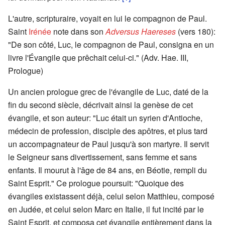
L'autre, scripturaire, voyait en lui le compagnon de Paul.
Saint
Irénée
note dans son
Adversus Haereses
(vers 180):
"De son côté, Luc, le compagnon de Paul, consigna en un
livre l'Évangile que prêchait celui-ci." (Adv. Hae. III,
Prologue)
Un ancien prologue grec de l'évangile de Luc, daté de la
fin du second siècle, décrivait ainsi la genèse de cet
évangile, et son auteur: "Luc était un syrien d'Antioche,
médecin de profession, disciple des apôtres, et plus tard
un accompagnateur de Paul jusqu'à son martyre. Il servit
le Seigneur sans divertissement, sans femme et sans
enfants. Il mourut à l'âge de 84 ans, en Béotie, rempli du
Saint Esprit." Ce prologue poursuit: "Quoique des
évangiles existassent déjà, celui selon Matthieu, composé
en Judée, et celui selon Marc en Italie, il fut incité par le
Saint Esprit, et composa cet évangile entièrement dans la