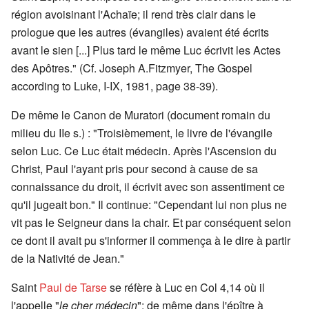
région avoisinant l'Achaïe; il rend très clair dans le
prologue que les autres (évangiles) avaient été écrits
avant le sien [...] Plus tard le même Luc écrivit les Actes
des Apôtres." (Cf. Joseph A.Fitzmyer, The Gospel
according to Luke, I-IX, 1981, page 38-39).
De même le Canon de Muratori (document romain du
milieu du IIe s.) : "Troisièmement, le livre de l'évangile
selon Luc. Ce Luc était médecin. Après l'Ascension du
Christ, Paul l'ayant pris pour second à cause de sa
connaissance du droit, il écrivit avec son assentiment ce
qu'il jugeait bon." Il continue: "Cependant lui non plus ne
vit pas le Seigneur dans la chair. Et par conséquent selon
ce dont il avait pu s'informer il commença à le dire à partir
de la Nativité de Jean."
Saint
Paul de Tarse
se réfère à Luc en Col 4,14 où il
l'appelle "
le cher médecin
"; de même dans l'épître à