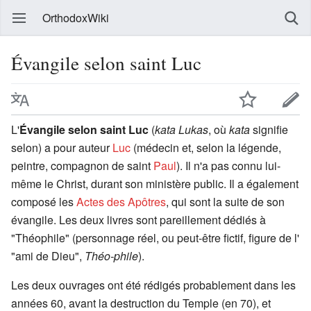
OrthodoxWiki
Évangile selon saint Luc
L'
Évangile selon saint Luc
(
kata Lukas
, où
kata
signifie
selon) a pour auteur
Luc
(médecin et, selon la légende,
peintre, compagnon de saint
Paul
). Il n'a pas connu lui-
même le Christ, durant son ministère public. Il a également
composé les
Actes des Apôtres
, qui sont la suite de son
évangile. Les deux livres sont pareillement dédiés à
"Théophile" (personnage réel, ou peut-être fictif, figure de l'
"ami de Dieu",
Théo-phile
).
Les deux ouvrages ont été rédigés probablement dans les
années 60, avant la destruction du Temple (en 70), et