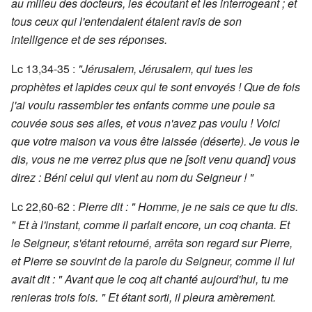
au milieu des docteurs, les écoutant et les interrogeant ; et
tous ceux qui l'entendaient étaient ravis de son
intelligence et de ses réponses.
Lc 13,34-35 :
"Jérusalem, Jérusalem, qui tues les
prophètes et lapides ceux qui te sont envoyés ! Que de fois
j'ai voulu rassembler tes enfants comme une poule sa
couvée sous ses ailes, et vous n'avez pas voulu ! Voici
que votre maison va vous être laissée (déserte). Je vous le
dis, vous ne me verrez plus que ne [soit venu quand] vous
direz : Béni celui qui vient au nom du Seigneur ! "
Lc 22,60-62 :
Pierre dit : " Homme, je ne sais ce que tu dis.
" Et à l'instant, comme il parlait encore, un coq chanta. Et
le Seigneur, s'étant retourné, arrêta son regard sur Pierre,
et Pierre se souvint de la parole du Seigneur, comme il lui
avait dit : " Avant que le coq ait chanté aujourd'hui, tu me
renieras trois fois. " Et étant sorti, il pleura amèrement.