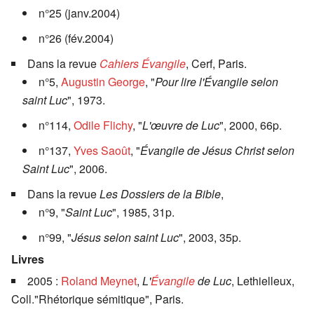
n°25 (janv.2004)
n°26 (fév.2004)
Dans la revue
Cahiers Évangile
, Cerf, Paris.
n°5,
Augustin George
, "
Pour lire l'Évangile selon
saint Luc
", 1973.
n°114,
Odile Flichy
, "
L'œuvre de Luc
", 2000, 66p.
n°137,
Yves Saoût
, "
Évangile de Jésus Christ selon
Saint Luc
", 2006.
Dans la revue
Les Dossiers de la Bible
,
n°9, "
Saint Luc
", 1985, 31p.
n°99, "
Jésus selon saint Luc
", 2003, 35p.
Livres
2005 :
Roland Meynet
,
L'
Évangile
de Luc
, Lethielleux,
Coll."Rhétorique sémitique", Paris.