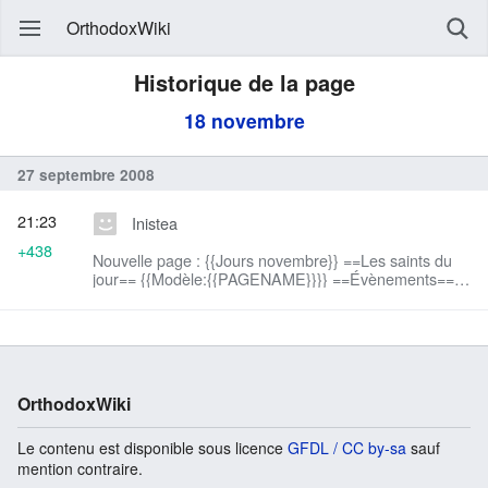
OrthodoxWiki
Historique de la page
18 novembre
27 septembre 2008
21:23
Inistea
+438
Nouvelle page : {{Jours novembre}} ==Les saints du
jour== {{Modèle:{{PAGENAME}}}} ==Évènements==
==Naissances== ==Décès== ==Fêtes (liées à la vie
des orthodoxes)== ==Synaxaire== *calend...
OrthodoxWiki
Le contenu est disponible sous licence
GFDL / CC by-sa
sauf
mention contraire.