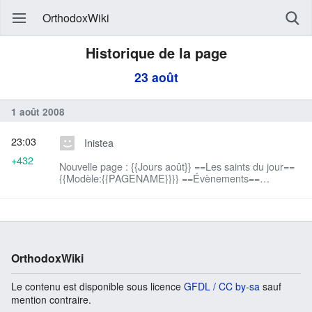
OrthodoxWiki
Historique de la page
23 août
1 août 2008
23:03
Inistea
+432
Nouvelle page : {{Jours août}} ==Les saints du jour==
{{Modèle:{{PAGENAME}}}} ==Évènements==
==Naissances== ==Décès== ==Fêtes (liées à la vie
des orthodoxes)== ==Synaxaire== *calendrie...
OrthodoxWiki
Le contenu est disponible sous licence
GFDL / CC by-sa
sauf
mention contraire.