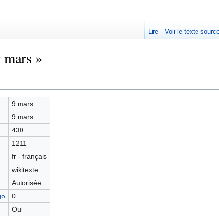
Lire
Voir le texte sourc
9 mars »
9 mars
9 mars
430
1211
fr - français
wikitexte
Autorisée
ge
0
Oui