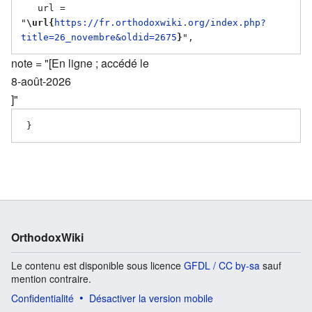
   url = 
"
\url{
https://fr.orthodoxwiki.org/index.php?
title=26_novembre&oldid=2675
}
note = "[En ligne ; accédé le
8-août-2026
]"
OrthodoxWiki
Le contenu est disponible sous licence
GFDL / CC by-sa
sauf
mention contraire.
Confidentialité
Désactiver la version mobile