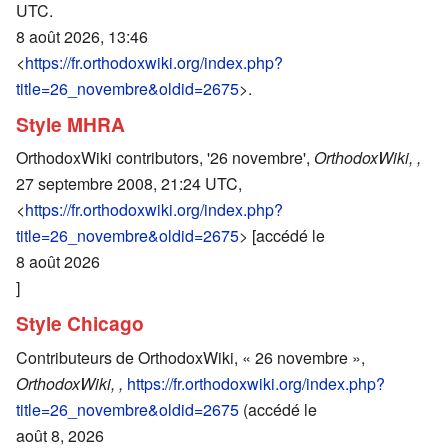
UTC.
8 août 2026, 13:46
<
https://fr.orthodoxwiki.org/index.php?
title=26_novembre&oldid=2675
>.
Style MHRA
OrthodoxWiki contributors, '26 novembre',
OrthodoxWiki, ,
27 septembre 2008, 21:24 UTC,
<
https://fr.orthodoxwiki.org/index.php?
title=26_novembre&oldid=2675
> [accédé le
8 août 2026
]
Style Chicago
Contributeurs de OrthodoxWiki, « 26 novembre »,
OrthodoxWiki, ,
https://fr.orthodoxwiki.org/index.php?
title=26_novembre&oldid=2675
(accédé le
août 8, 2026