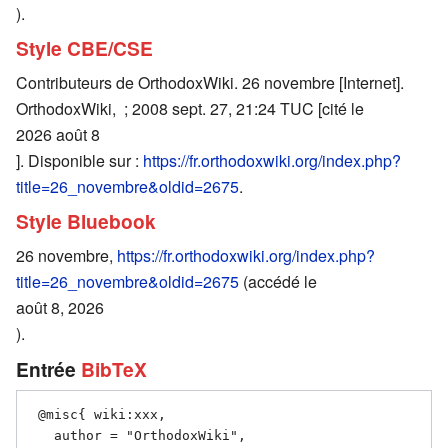
).
Style CBE/CSE
Contributeurs de OrthodoxWiki. 26 novembre [Internet].
OrthodoxWiki, ; 2008 sept. 27, 21:24 TUC [cité le
2026 août 8
]. Disponible sur :
https://fr.orthodoxwiki.org/index.php?
title=26_novembre&oldid=2675
.
Style Bluebook
26 novembre,
https://fr.orthodoxwiki.org/index.php?
title=26_novembre&oldid=2675
(accédé le
août 8, 2026
).
Entrée
BibTeX
 @misc{ wiki:xxx,

   author = "OrthodoxWiki",
