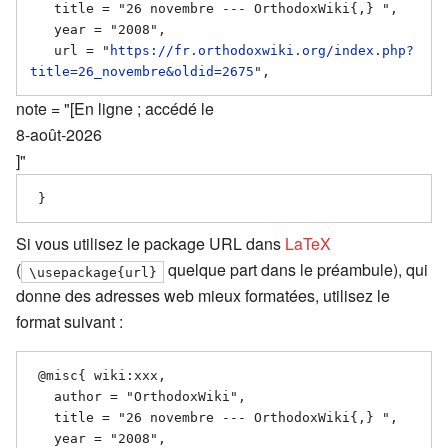
   title = "26 novembre --- OrthodoxWiki{,} ",

   year = "2008",

   url = "
https://fr.orthodoxwiki.org/index.php?
title=26_novembre&oldid=2675
note = "[En ligne ; accédé le
8-août-2026
]"
Si vous utilisez le package URL dans
LaTeX
(
quelque part dans le préambule), qui
\usepackage{url}
donne des adresses web mieux formatées, utilisez le
format suivant :
 @misc{ wiki:xxx,

   author = "OrthodoxWiki",

   title = "26 novembre --- OrthodoxWiki{,} ",

   year = "2008",
