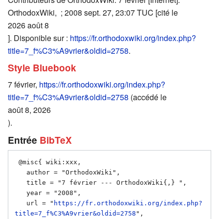
OrthodoxWiki, ; 2008 sept. 27, 23:07 TUC [cité le
2026 août 8
]. Disponible sur :
https://fr.orthodoxwiki.org/index.php?
title=7_f%C3%A9vrier&oldid=2758
.
Style Bluebook
7 février,
https://fr.orthodoxwiki.org/index.php?
title=7_f%C3%A9vrier&oldid=2758
(accédé le
août 8, 2026
).
Entrée
BibTeX
 @misc{ wiki:xxx,

   author = "OrthodoxWiki",

   title = "7 février --- OrthodoxWiki{,} ",

   year = "2008",

   url = "
https://fr.orthodoxwiki.org/index.php?
title=7_f%C3%A9vrier&oldid=2758