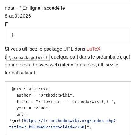
note = "[En ligne ; accédé le
8-août-2026
]"
Si vous utilisez le package URL dans
LaTeX
(
quelque part dans le préambule), qui
\usepackage{url}
donne des adresses web mieux formatées, utilisez le
format suivant :
 @misc{ wiki:xxx,

   author = "OrthodoxWiki",

   title = "7 février --- OrthodoxWiki{,} ",

   year = "2008",

   url = 
"
\url{
https://fr.orthodoxwiki.org/index.php?
title=7_f%C3%A9vrier&oldid=2758
}