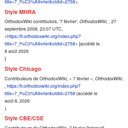
title=7_f%C3%A9vrier&oldid=2758
>.
Style MHRA
OrthodoxWiki contributors, '7 février',
OrthodoxWiki, ,
27
septembre 2008, 23:07 UTC,
<
https://fr.orthodoxwiki.org/index.php?
title=7_f%C3%A9vrier&oldid=2758
> [accédé le
8 août 2026
]
Style Chicago
Contributeurs de OrthodoxWiki, « 7 février »,
OrthodoxWiki,
,
https://fr.orthodoxwiki.org/index.php?
title=7_f%C3%A9vrier&oldid=2758
(accédé le
août 8, 2026
).
Style CBE/CSE
Contributeurs de OrthodoxWiki. 7 février [Internet].