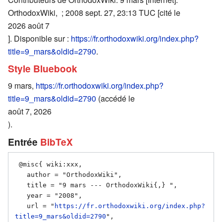
OrthodoxWiki, ; 2008 sept. 27, 23:13 TUC [cité le
2026 août 7
]. Disponible sur :
https://fr.orthodoxwiki.org/index.php?
title=9_mars&oldid=2790
.
Style Bluebook
9 mars,
https://fr.orthodoxwiki.org/index.php?
title=9_mars&oldid=2790
(accédé le
août 7, 2026
).
Entrée
BibTeX
 @misc{ wiki:xxx,

   author = "OrthodoxWiki",

   title = "9 mars --- OrthodoxWiki{,} ",

   year = "2008",

   url = "
https://fr.orthodoxwiki.org/index.php?
title=9_mars&oldid=2790