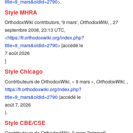
title=9_mars&oldid=2790
>.
Style MHRA
OrthodoxWiki contributors, '9 mars',
OrthodoxWiki, ,
27
septembre 2008, 23:13 UTC,
<
https://fr.orthodoxwiki.org/index.php?
title=9_mars&oldid=2790
> [accédé le
7 août 2026
]
Style Chicago
Contributeurs de OrthodoxWiki, « 9 mars »,
OrthodoxWiki, ,
https://fr.orthodoxwiki.org/index.php?
title=9_mars&oldid=2790
(accédé le
août 7, 2026
).
Style CBE/CSE
Contributeurs de OrthodoxWiki. 9 mars [Internet].