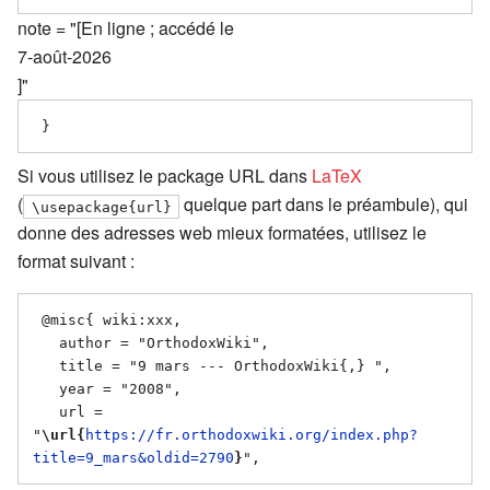
note = "[En ligne ; accédé le
7-août-2026
]"
Si vous utilisez le package URL dans
LaTeX
(
quelque part dans le préambule), qui
\usepackage{url}
donne des adresses web mieux formatées, utilisez le
format suivant :
 @misc{ wiki:xxx,

   author = "OrthodoxWiki",

   title = "9 mars --- OrthodoxWiki{,} ",

   year = "2008",

   url = 
"
\url{
https://fr.orthodoxwiki.org/index.php?
title=9_mars&oldid=2790
}